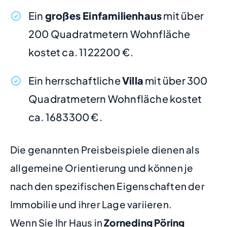
Ein
großes Einfamilienhaus
mit über
200 Quadratmetern Wohnfläche
kostet ca. 1122200 €.
Ein herrschaftliche
Villa
mit über 300
Quadratmetern Wohnfläche kostet
ca. 1683300 €.
Die genannten Preisbeispiele dienen als
allgemeine Orientierung und können je
nach den spezifischen Eigenschaften der
Immobilie und ihrer Lage variieren.
Wenn Sie Ihr Haus in
Zorneding Pöring