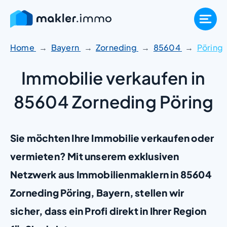
Zum
Inhalt
springen
Home
Bayern
Zorneding
85604
Pöring
Immobilie verkaufen in
85604 Zorneding Pöring
Sie möchten Ihre Immobilie verkaufen oder
vermieten? Mit unserem exklusiven
Netzwerk aus Immobilienmaklern in 85604
Zorneding Pöring, Bayern, stellen wir
sicher, dass ein Profi direkt in Ihrer Region