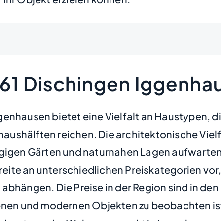
561 Dischingen Iggenha
enhausen bietet eine Vielfalt an Haustypen, di
ushälften reichen. Die architektonische Vielf
gigen Gärten und naturnahen Lagen aufwarten. 
ite an unterschiedlichen Preiskategorien vor,
bhängen. Die Preise in der Region sind in den 
tenen und modernen Objekten zu beobachten is