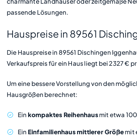
charmante Landhäuser oder zeitgemäße Neu
passende Lösungen.
Hauspreise in 89561 Dischi
Die Hauspreise in 89561 Dischingen Iggenhau
Verkaufspreis für ein Haus liegt bei 2327 € 
Um eine bessere Vorstellung von den möglic
Hausgrößen berechnet:
Ein
kompaktes Reihenhaus
mit etwa 100
Ein
Einfamilienhaus mittlerer Größe
mit 