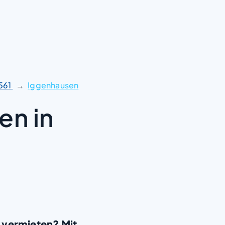
561
Iggenhausen
en in
 vermieten? Mit