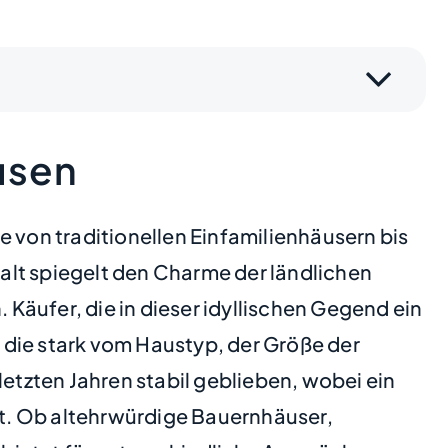
usen
e von traditionellen Einfamilienhäusern bis
alt spiegelt den Charme der ländlichen
Käufer, die in dieser idyllischen Gegend ein
 die stark vom Haustyp, der Größe der
letzten Jahren stabil geblieben, wobei ein
t. Ob altehrwürdige Bauernhäuser,