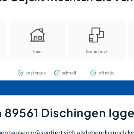
 89561 Dischingen Igg
enhausen präsentiert sich als lebendig und d