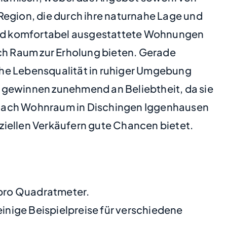
Region, die durch ihre naturnahe Lage und
e und komfortabel ausgestattete Wohnungen
ich Raum zur Erholung bieten. Gerade
ohe Lebensqualität in ruhiger Umgebung
 gewinnen zunehmend an Beliebtheit, da sie
e nach Wohnraum in Dischingen Iggenhausen
ziellen Verkäufern gute Chancen bietet.
 pro Quadratmeter.
nige Beispielpreise für verschiedene