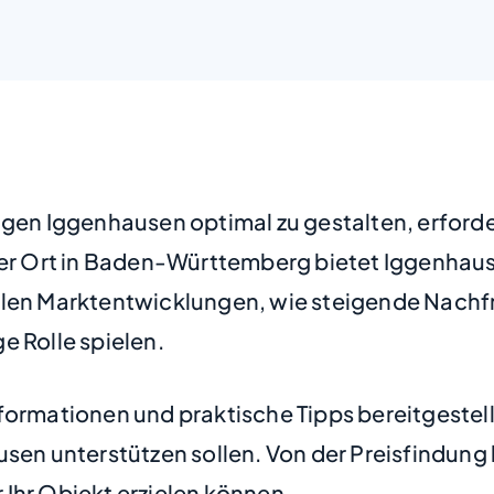
ingen Iggenhausen optimal zu gestalten, erford
her Ort in Baden-Württemberg bietet Iggenhaus
ellen Marktentwicklungen, wie steigende Nach
e Rolle spielen.
formationen und praktische Tipps bereitgestell
sen unterstützen sollen. Von der Preisfindung 
r Ihr Objekt erzielen können.