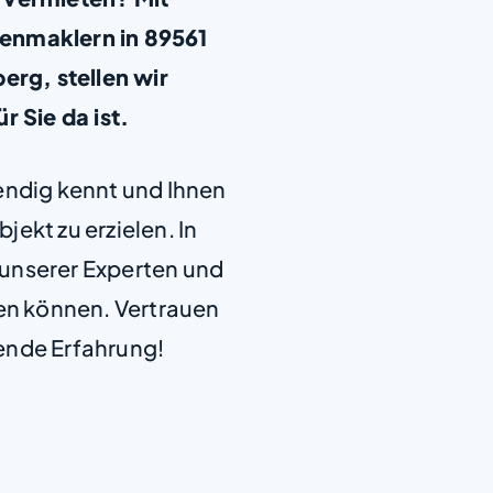
enmaklern in 89561
rg, stellen wir
ür Sie da ist.
+
−
endig kennt und Ihnen
jekt zu erzielen. In
e unserer Experten und
len können. Vertrauen
ende Erfahrung!