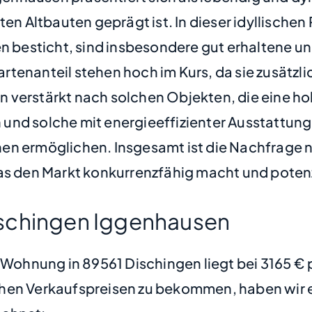
Altbauten geprägt ist. In dieser idyllischen 
ten besticht, sind insbesondere gut erhalten
tenanteil stehen hoch im Kurs, da sie zusätzl
 verstärkt nach solchen Objekten, die eine h
und solche mit energieeffizienter Ausstattung
nen ermöglichen. Insgesamt ist die Nachfrag
was den Markt konkurrenzfähig macht und poten
ischingen Iggenhausen
e Wohnung in 89561 Dischingen liegt bei 3165 €
hen Verkaufspreisen zu bekommen, haben wir ei