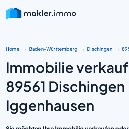
Zum
Inhalt
springen
Home
Baden-Württemberg
Dischingen
89
Immobilie verkauf
89561 Dischingen
Iggenhausen
Sie möchten Ihre Immobilie verkaufen oder