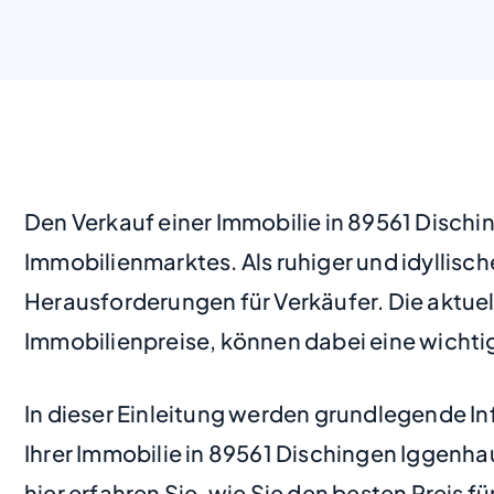
Den Verkauf einer Immobilie in 89561 Disch
Immobilienmarktes. Als ruhiger und idyllisc
Herausforderungen für Verkäufer. Die aktu
Immobilienpreise, können dabei eine wichtig
In dieser Einleitung werden grundlegende In
Ihrer Immobilie in 89561 Dischingen Iggenhau
hier erfahren Sie, wie Sie den besten Preis fü