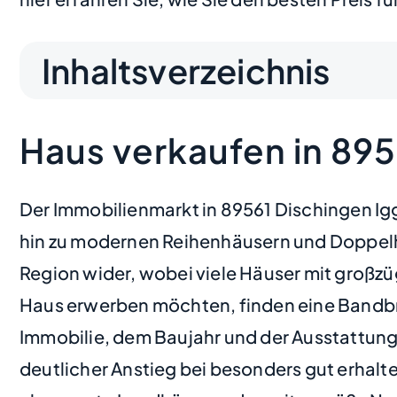
Inhaltsverzeichnis
Haus verkaufen in 89
Der Immobilienmarkt in 89561 Dischingen Igg
hin zu modernen Reihenhäusern und Doppelha
Region wider, wobei viele Häuser mit großzü
Haus erwerben möchten, finden eine Bandbre
Immobilie, dem Baujahr und der Ausstattung a
deutlicher Anstieg bei besonders gut erhal