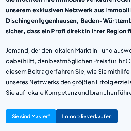
unserem exklusiven Netzwerk aus Immobili
Dischingen Iggenhausen, Baden-Württembe
sicher, dass ein Profi direkt in Ihrer Region f
Jemand, der den lokalen Markt in- und ausw
dabei hilft, den bestmöglichen Preis für Ihr Ob
diesem Beitrag erfahren Sie, wie Sie mithilf
unseres Netzwerks den größten Erfolg erzie
Sie auf lokale Kompetenz und branchenführ
Sie sind Makler?
Immobilie verkaufen