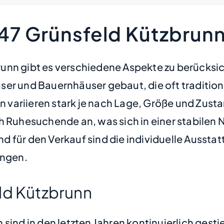
947 Grünsfeld Kützbrun
nn gibt es verschiedene Aspekte zu berücksich
ser und Bauernhäuser gebaut, die oft tradition
ion variieren stark je nach Lage, Größe und Zus
h Ruhesuchende an, was sich in einer stabilen 
 für den Verkauf sind die individuelle Aussta
ungen.
ld Kützbrunn
sind in den letzten Jahren kontinuierlich gest