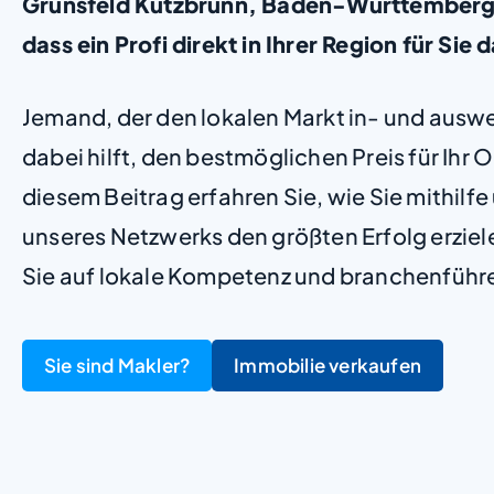
Grünsfeld Kützbrunn, Baden-Württemberg, s
dass ein Profi direkt in Ihrer Region für Sie d
Jemand, der den lokalen Markt in- und ausw
dabei hilft, den bestmöglichen Preis für Ihr Ob
diesem Beitrag erfahren Sie, wie Sie mithilf
unseres Netzwerks den größten Erfolg erzie
Sie auf lokale Kompetenz und branchenführ
Sie sind Makler?
Immobilie verkaufen