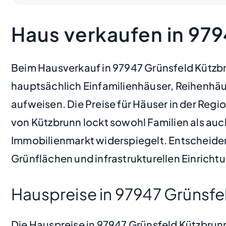
Haus verkaufen in 97
Beim Hausverkauf in 97947 Grünsfeld Kützbru
hauptsächlich Einfamilienhäuser, Reihenhäu
aufweisen. Die Preise für Häuser in der Reg
von Kützbrunn lockt sowohl Familien als auc
Immobilienmarkt widerspiegelt. Entscheidend
Grünflächen und infrastrukturellen Einricht
Hauspreise in 97947 Grünsfe
Die Hauspreise in 97947 Grünsfeld Kützbrunn 