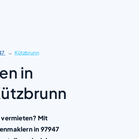
47
Kützbrunn
en in
Kützbrunn
 vermieten? Mit
enmaklern in 97947