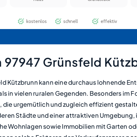
 97947 Grünsfeld Kütz
eld Kützbrunn kann eine durchaus lohnende En
t als in vielen ruralen Gegenden. Besonders im 
e urgemütlich und zugleich effizient gestal
ren Städte und einer attraktiven Umgebung, in
che Wohnlagen sowie Immobilien mit Garten od