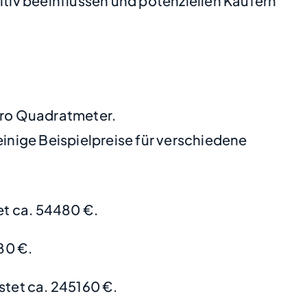
tiv beeinflussen und potenziellen Käufern
 pro Quadratmeter.
nige Beispielpreise für verschiedene
t ca. 54480 €.
80 €.
stet ca. 245160 €.