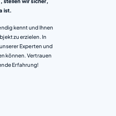
tellen wir sicher,
a ist.
+
endig kennt und Ihnen
−
jekt zu erzielen. In
e unserer Experten und
len können. Vertrauen
ende Erfahrung!