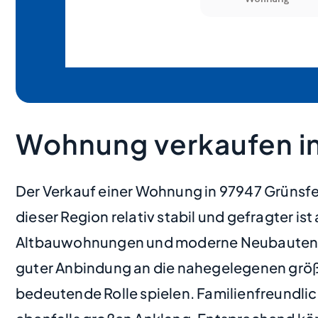
Wohnung verkaufen in
Der Verkauf einer Wohnung in 97947 Grünsf
dieser Region relativ stabil und gefragter is
Altbauwohnungen und moderne Neubauten, di
guter Anbindung an die nahegelegenen größe
bedeutende Rolle spielen. Familienfreundli