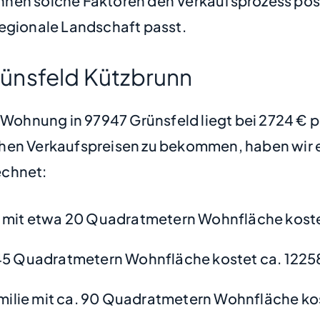
nen solche Faktoren den Verkaufsprozess posi
regionale Landschaft passt.
ünsfeld Kützbrunn
e Wohnung in 97947 Grünsfeld liegt bei 2724 €
hen Verkaufspreisen zu bekommen, haben wir ei
chnet:
mit etwa 20 Quadratmetern Wohnfläche koste
45 Quadratmetern Wohnfläche kostet ca. 1225
amilie mit ca. 90 Quadratmetern Wohnfläche ko