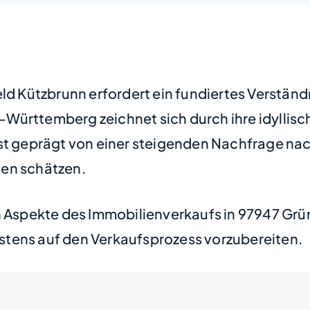
eld Kützbrunn erfordert ein fundiertes Verstän
Württemberg zeichnet sich durch ihre idyllisc
 ist geprägt von einer steigenden Nachfrage n
nen schätzen.
en Aspekte des Immobilienverkaufs in 97947 Grü
stens auf den Verkaufsprozess vorzubereiten.