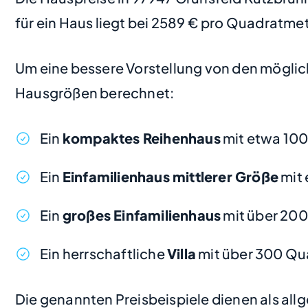
für ein Haus liegt bei 2589 € pro Quadratmet
Um eine bessere Vorstellung von den möglic
Hausgrößen berechnet:
Ein
kompaktes Reihenhaus
mit etwa 100
Ein
Einfamilienhaus mittlerer Größe
mit 
Ein
großes Einfamilienhaus
mit über 200
Ein herrschaftliche
Villa
mit über 300 Qu
Die genannten Preisbeispiele dienen als al