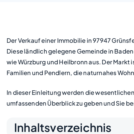
Der Verkauf einer Immobilie in 97947 Grünsf
Diese ländlich gelegene Gemeinde in Baden-
wie Würzburg und Heilbronn aus. Der Markt
Familien und Pendlern, die naturnahes Woh
In dieser Einleitung werden die wesentlich
umfassenden Überblick zu geben und Sie be
Inhaltsverzeichnis