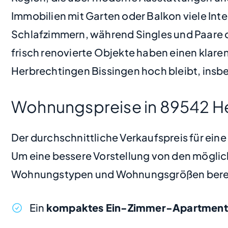
Immobilien mit Garten oder Balkon viele In
Schlafzimmern, während Singles und Paare of
frisch renovierte Objekte haben einen klaren
Herbrechtingen Bissingen hoch bleibt, insbe
Wohnungspreise in 89542 He
Der durchschnittliche Verkaufspreis für ei
Um eine bessere Vorstellung von den möglic
Wohnungstypen und Wohnungsgrößen bere
Ein
kompaktes Ein-Zimmer-Apartment