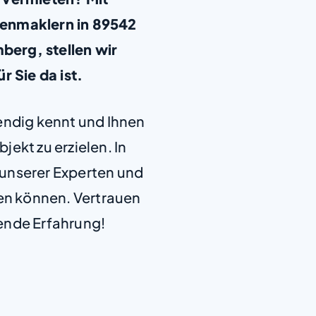
ienmaklern in 89542
erg, stellen wir
ür Sie da ist.
+
−
endig kennt und Ihnen
jekt zu erzielen. In
e unserer Experten und
len können. Vertrauen
ende Erfahrung!