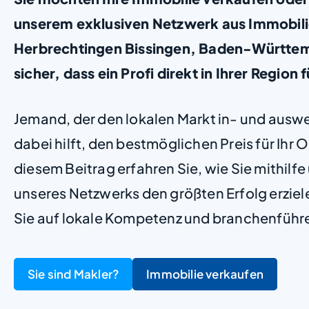
unserem exklusiven Netzwerk aus Immobil
Herbrechtingen Bissingen, Baden-Württemb
sicher, dass ein Profi direkt in Ihrer Region f
Jemand, der den lokalen Markt in- und ausw
dabei hilft, den bestmöglichen Preis für Ihr Ob
diesem Beitrag erfahren Sie, wie Sie mithilf
unseres Netzwerks den größten Erfolg erzie
Sie auf lokale Kompetenz und branchenführ
Sie sind Makler?
Immobilie verkaufen