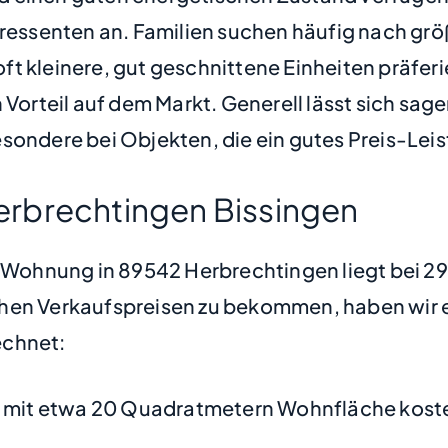
teressenten an. Familien suchen häufig nach 
t kleinere, gut geschnittene Einheiten präfer
 Vorteil auf dem Markt. Generell lässt sich sag
sondere bei Objekten, die ein gutes Preis-Leis
rbrechtingen Bissingen
ne Wohnung in 89542 Herbrechtingen liegt bei 
hen Verkaufspreisen zu bekommen, haben wir ei
chnet:
mit etwa 20 Quadratmetern Wohnfläche koste