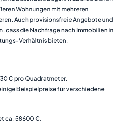
größeren Wohnungen mit mehreren
ieren. Auch provisionsfreie Angebote und
en, dass die Nachfrage nach Immobilien in
tungs-Verhältnis bieten.
2930 € pro Quadratmeter.
nige Beispielpreise für verschiedene
t ca. 58600 €.