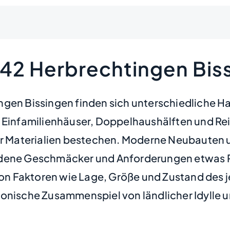
542 Herbrechtingen Bis
ngen Bissingen finden sich unterschiedliche 
 Einfamilienhäuser, Doppelhaushälften und Reih
 Materialien bestechen. Moderne Neubauten u
edene Geschmäcker und Anforderungen etwas Pa
von Faktoren wie Lage, Größe und Zustand des je
rmonische Zusammenspiel von ländlicher Idyll