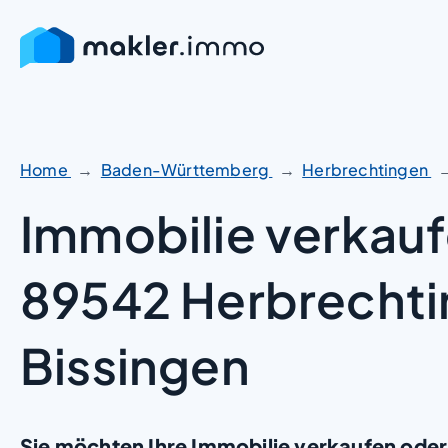
Zum
Inhalt
springen
Home
Baden-Württemberg
Herbrechtingen
Immobilie verkauf
89542 Herbrecht
Bissingen
Sie möchten Ihre Immobilie verkaufen oder