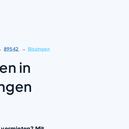
89542
Bissingen
en in
ingen
 vermieten? Mit