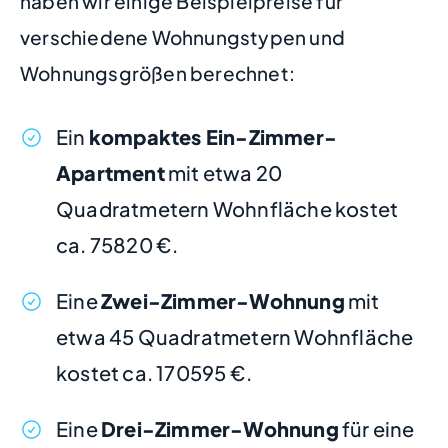
haben wir einige Beispielpreise für
verschiedene Wohnungstypen und
Wohnungsgrößen berechnet:
Ein
kompaktes Ein-Zimmer-
Apartment
mit etwa 20
Quadratmetern Wohnfläche kostet
ca. 75820 €.
Eine
Zwei-Zimmer-Wohnung
mit
etwa 45 Quadratmetern Wohnfläche
kostet ca. 170595 €.
Eine
Drei-Zimmer-Wohnung
für eine