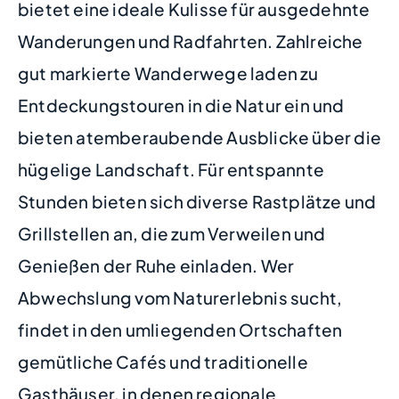
bietet eine ideale Kulisse für ausgedehnte
Wanderungen und Radfahrten. Zahlreiche
gut markierte Wanderwege laden zu
Entdeckungstouren in die Natur ein und
bieten atemberaubende Ausblicke über die
hügelige Landschaft. Für entspannte
Stunden bieten sich diverse Rastplätze und
Grillstellen an, die zum Verweilen und
Genießen der Ruhe einladen. Wer
Abwechslung vom Naturerlebnis sucht,
findet in den umliegenden Ortschaften
gemütliche Cafés und traditionelle
Gasthäuser, in denen regionale