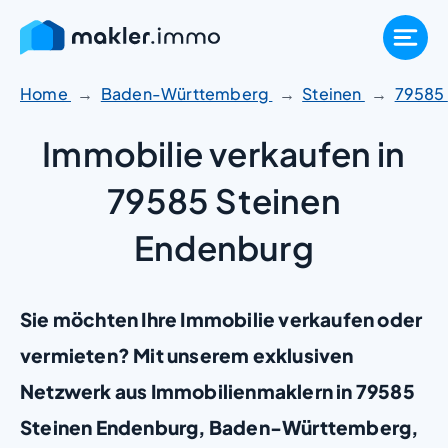
Zum
Inhalt
springen
Home
Baden-Württemberg
Steinen
79585
Immobilie verkaufen in
79585 Steinen
Endenburg
Sie möchten Ihre Immobilie verkaufen oder
vermieten? Mit unserem exklusiven
Netzwerk aus Immobilienmaklern in 79585
Steinen Endenburg, Baden-Württemberg,