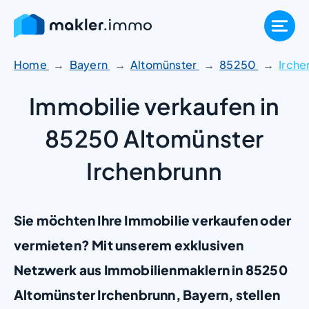
Zum
Inhalt
springen
Home
Bayern
Altomünster
85250
Irche
Immobilie verkaufen in
85250 Altomünster
Irchenbrunn
Sie möchten Ihre Immobilie verkaufen oder
vermieten? Mit unserem exklusiven
Netzwerk aus Immobilienmaklern in 85250
Altomünster Irchenbrunn, Bayern, stellen