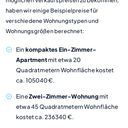
möglichen Verkaufspreisen zu bekommen,
haben wir einige Beispielpreise für
verschiedene Wohnungstypen und
Wohnungsgrößen berechnet:
Ein
kompaktes Ein-Zimmer-
Apartment
mit etwa 20
Quadratmetern Wohnfläche kostet
ca. 105040 €.
Eine
Zwei-Zimmer-Wohnung
mit
etwa 45 Quadratmetern Wohnfläche
kostet ca. 236340 €.