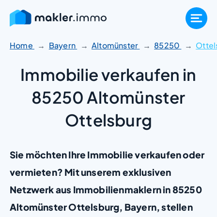
Zum
Inhalt
springen
Home
Bayern
Altomünster
85250
Ottel
Immobilie verkaufen in
85250 Altomünster
Ottelsburg
Sie möchten Ihre Immobilie verkaufen oder
vermieten? Mit unserem exklusiven
Netzwerk aus Immobilienmaklern in 85250
Altomünster Ottelsburg, Bayern, stellen