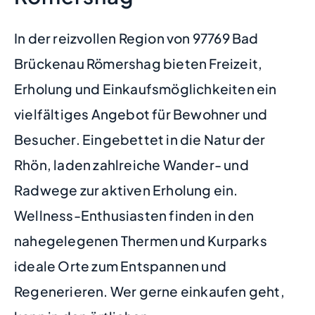
In der reizvollen Region von 97769 Bad
Brückenau Römershag bieten Freizeit,
Erholung und Einkaufsmöglichkeiten ein
vielfältiges Angebot für Bewohner und
Besucher. Eingebettet in die Natur der
Rhön, laden zahlreiche Wander- und
Radwege zur aktiven Erholung ein.
Wellness-Enthusiasten finden in den
nahegelegenen Thermen und Kurparks
ideale Orte zum Entspannen und
Regenerieren. Wer gerne einkaufen geht,