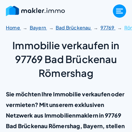
Zum
Inhalt
springen
Home
Bayern
Bad Brückenau
97769
Rö
Immobilie verkaufen in
97769 Bad Brückenau
Römershag
Sie möchten Ihre Immobilie verkaufen oder
vermieten? Mit unserem exklusiven
Netzwerk aus Immobilienmaklern in 97769
Bad Brückenau Römershag, Bayern, stellen