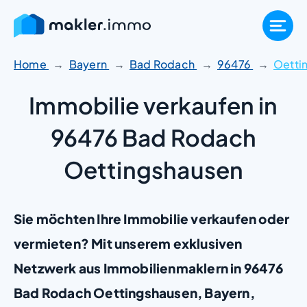
Zum
Inhalt
springen
Home
Bayern
Bad Rodach
96476
Oetti
Immobilie verkaufen in
96476 Bad Rodach
Oettingshausen
Sie möchten Ihre Immobilie verkaufen oder
vermieten? Mit unserem exklusiven
Netzwerk aus Immobilienmaklern in 96476
Bad Rodach Oettingshausen, Bayern,