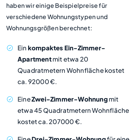
haben wir einige Beispielpreise für
verschiedene Wohnungstypen und
Wohnungsgrößen berechnet:
Ein
kompaktes Ein-Zimmer-
Apartment
mit etwa 20
Quadratmetern Wohnfläche kostet
ca. 92000 €.
Eine
Zwei-Zimmer-Wohnung
mit
etwa 45 Quadratmetern Wohnfläche
kostet ca. 207000 €.
Eine
Drei-Zimmer-Wohnung
für eine