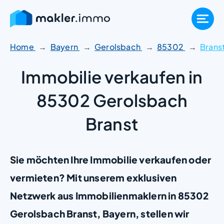
Zum
Inhalt
springen
Home
Bayern
Gerolsbach
85302
Brans
Immobilie verkaufen in
85302 Gerolsbach
Branst
Sie möchten Ihre Immobilie verkaufen oder
vermieten? Mit unserem exklusiven
Netzwerk aus Immobilienmaklern in 85302
Gerolsbach Branst, Bayern, stellen wir