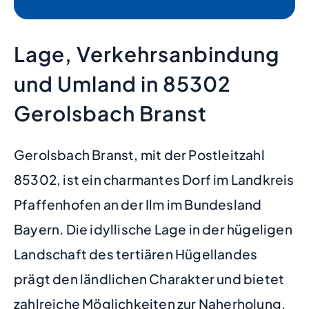
Lage, Verkehrsanbindung
und Umland in 85302
Gerolsbach Branst
Gerolsbach Branst, mit der Postleitzahl
85302, ist ein charmantes Dorf im Landkreis
Pfaffenhofen an der Ilm im Bundesland
Bayern. Die idyllische Lage in der hügeligen
Landschaft des tertiären Hügellandes
prägt den ländlichen Charakter und bietet
zahlreiche Möglichkeiten zur Naherholung.