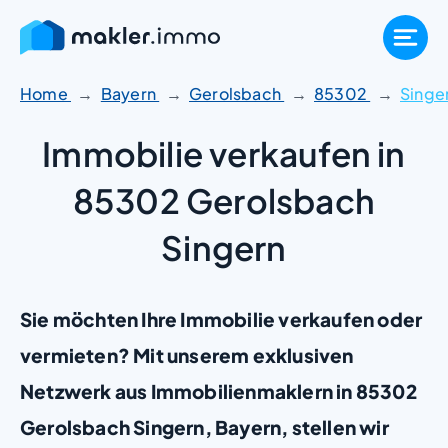
Zum
Inhalt
springen
Home
Bayern
Gerolsbach
85302
Singe
Immobilie verkaufen in
85302 Gerolsbach
Singern
Sie möchten Ihre Immobilie verkaufen oder
vermieten? Mit unserem exklusiven
Netzwerk aus Immobilienmaklern in 85302
Gerolsbach Singern, Bayern, stellen wir