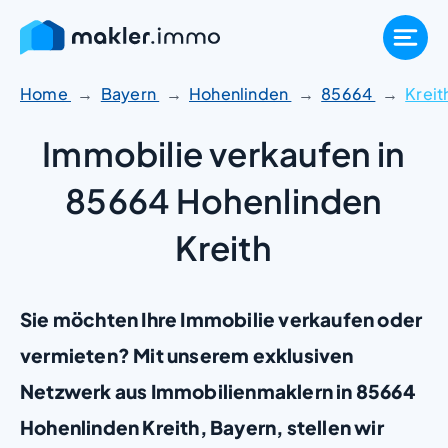
Zum
Inhalt
springen
Home
Bayern
Hohenlinden
85664
Kreit
Immobilie verkaufen in
85664 Hohenlinden
Kreith
Sie möchten Ihre Immobilie verkaufen oder
vermieten? Mit unserem exklusiven
Netzwerk aus Immobilienmaklern in 85664
Hohenlinden Kreith, Bayern, stellen wir