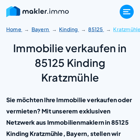
Zum
Inhalt
springen
Home
Bayern
Kinding
85125
Kratzmühl
Immobilie verkaufen in
85125 Kinding
Kratzmühle
Sie möchten Ihre Immobilie verkaufen oder
vermieten? Mit unserem exklusiven
Netzwerk aus Immobilienmaklern in 85125
Kinding Kratzmühle, Bayern, stellen wir