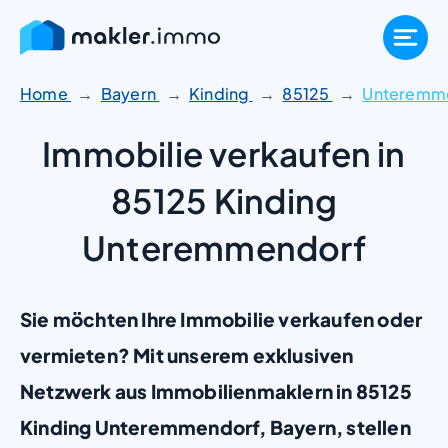
Zum
Inhalt
springen
Home
Bayern
Kinding
85125
Unteremm
Immobilie verkaufen in
85125 Kinding
Unteremmendorf
Sie möchten Ihre Immobilie verkaufen oder
vermieten? Mit unserem exklusiven
Netzwerk aus Immobilienmaklern in 85125
Kinding Unteremmendorf, Bayern, stellen