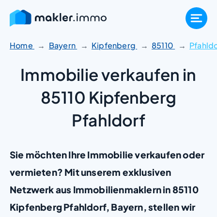
Zum
Inhalt
springen
Home
Bayern
Kipfenberg
85110
Pfahldo
Immobilie verkaufen in
85110 Kipfenberg
Pfahldorf
Sie möchten Ihre Immobilie verkaufen oder
vermieten? Mit unserem exklusiven
Netzwerk aus Immobilienmaklern in 85110
Kipfenberg Pfahldorf, Bayern, stellen wir