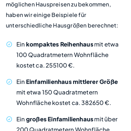
möglichen Hauspreisen zu bekommen,
haben wir einige Beispiele für
unterschiedliche Hausgrößen berechnet:
Ein
kompaktes Reihenhaus
mit etwa
100 Quadratmetern Wohnfläche
kostet ca. 255100 €.
Ein
Einfamilienhaus mittlerer Größe
mit etwa 150 Quadratmetern
Wohnfläche kostet ca. 382650 €.
Ein
großes Einfamilienhaus
mit über
200 Quadratmetern Wohnfläche