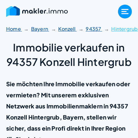
Zum
Inhalt
springen
Home
Bayern
Konzell
94357
Hintergrub
Immobilie verkaufen in
94357 Konzell Hintergrub
Sie möchten Ihre Immobilie verkaufen oder
vermieten? Mit unserem exklusiven
Netzwerk aus Immobilienmaklern in 94357
Konzell Hintergrub, Bayern, stellen wir
sicher, dass ein Profi direkt in Ihrer Region