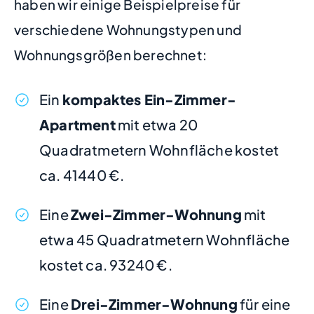
haben wir einige Beispielpreise für
verschiedene Wohnungstypen und
Wohnungsgrößen berechnet:
Ein
kompaktes Ein-Zimmer-
Apartment
mit etwa 20
Quadratmetern Wohnfläche kostet
ca. 41440 €.
Eine
Zwei-Zimmer-Wohnung
mit
etwa 45 Quadratmetern Wohnfläche
kostet ca. 93240 €.
Eine
Drei-Zimmer-Wohnung
für eine