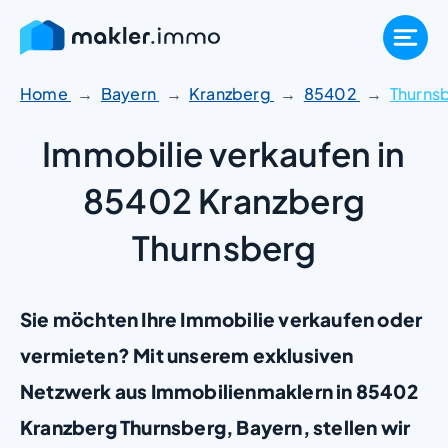
Zum
Inhalt
springen
Home
Bayern
Kranzberg
85402
Thurns
Immobilie verkaufen in
85402 Kranzberg
Thurnsberg
Sie möchten Ihre Immobilie verkaufen oder
vermieten? Mit unserem exklusiven
Netzwerk aus Immobilienmaklern in 85402
Kranzberg Thurnsberg, Bayern, stellen wir