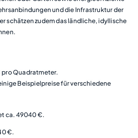
hrsanbindungen und die Infrastruktur der
er schätzen zudem das ländliche, idyllische
önnen.
 € pro Quadratmeter.
nige Beispielpreise für verschiedene
t ca. 49040 €.
40 €.