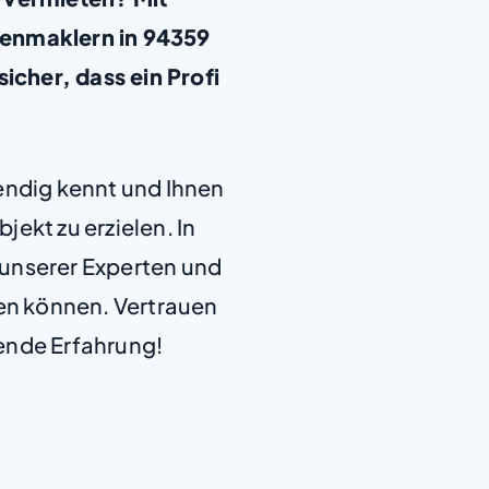
ienmaklern in 94359
icher, dass ein Profi
+
−
endig kennt und Ihnen
jekt zu erzielen. In
e unserer Experten und
len können. Vertrauen
ende Erfahrung!