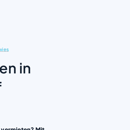
wies
en in
f
 vermieten? Mit