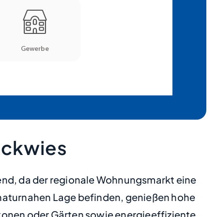
ockwies
hend, da der regionale Wohnungsmarkt eine
 naturnahen Lage befinden, genießen hohe
nen oder Gärten sowie energieeffiziente