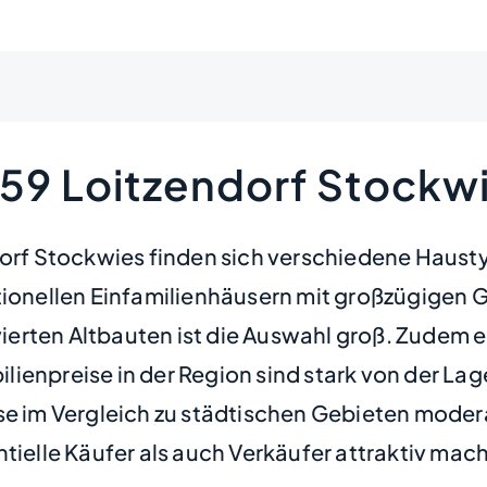
359 Loitzendorf Stockw
dorf Stockwies finden sich verschiedene Hausty
itionellen Einfamilienhäusern mit großzügigen
erten Altbauten ist die Auswahl groß. Zudem e
lienpreise in der Region sind stark von der L
se im Vergleich zu städtischen Gebieten modera
tielle Käufer als auch Verkäufer attraktiv mach