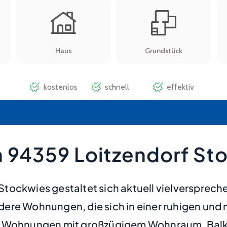
 94359 Loitzendorf St
tockwies gestaltet sich aktuell vielversprec
ere Wohnungen, die sich in einer ruhigen und
te Wohnungen mit großzügigem Wohnraum, Balko