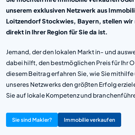
unserem exklusiven Netzwerk aus Immobil
Loitzendorf Stockwies, Bayern, stellen wir s
direkt in Ihrer Region für Sie da ist.
Jemand, der den lokalen Markt in- und ausw
dabei hilft, den bestmöglichen Preis für Ihr Ob
diesem Beitrag erfahren Sie, wie Sie mithilf
unseres Netzwerks den größten Erfolg erzie
Sie auf lokale Kompetenz und branchenführ
Sie sind Makler?
Immobilie verkaufen