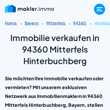
Zum
Inhalt
springen
Home
Bayern
Mitterfels
94360
Hinterb
Immobilie verkaufen in
94360 Mitterfels
Hinterbuchberg
Sie möchten Ihre Immobilie verkaufen oder
vermieten? Mit unserem exklusiven
Netzwerk aus Immobilienmaklern in 94360
Mitterfels Hinterbuchberg, Bayern, stellen