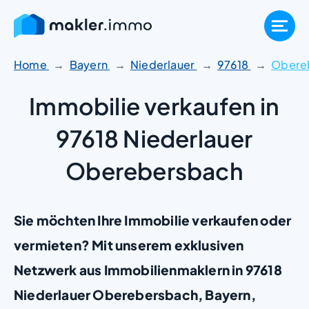
Zum
Inhalt
springen
Home
Bayern
Niederlauer
97618
Obere
Immobilie verkaufen in
97618 Niederlauer
Oberebersbach
Sie möchten Ihre Immobilie verkaufen oder
vermieten? Mit unserem exklusiven
Netzwerk aus Immobilienmaklern in 97618
Niederlauer Oberebersbach, Bayern,