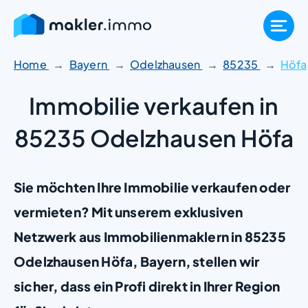
Zum
Inhalt
springen
Home
Bayern
Odelzhausen
85235
Höfa
Immobilie verkaufen in
85235 Odelzhausen Höfa
Sie möchten Ihre Immobilie verkaufen oder
vermieten? Mit unserem exklusiven
Netzwerk aus Immobilienmaklern in 85235
Odelzhausen Höfa, Bayern, stellen wir
sicher, dass ein Profi direkt in Ihrer Region