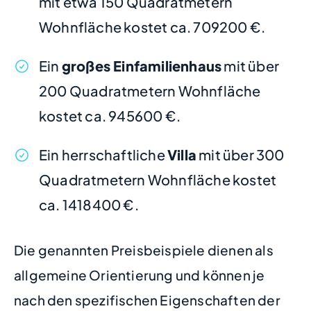
mit etwa 150 Quadratmetern
Wohnfläche kostet ca. 709200 €.
Ein
großes Einfamilienhaus
mit über
200 Quadratmetern Wohnfläche
kostet ca. 945600 €.
Ein herrschaftliche
Villa
mit über 300
Quadratmetern Wohnfläche kostet
ca. 1418400 €.
Die genannten Preisbeispiele dienen als
allgemeine Orientierung und können je
nach den spezifischen Eigenschaften der