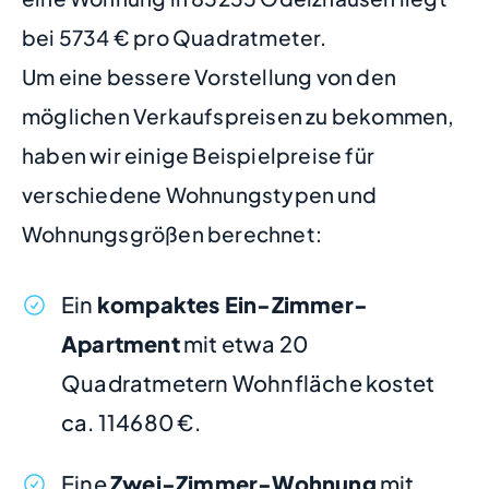
bei 5734 € pro Quadratmeter.
Um eine bessere Vorstellung von den
möglichen Verkaufspreisen zu bekommen,
haben wir einige Beispielpreise für
verschiedene Wohnungstypen und
Wohnungsgrößen berechnet:
Ein
kompaktes Ein-Zimmer-
Apartment
mit etwa 20
Quadratmetern Wohnfläche kostet
ca. 114680 €.
Eine
Zwei-Zimmer-Wohnung
mit