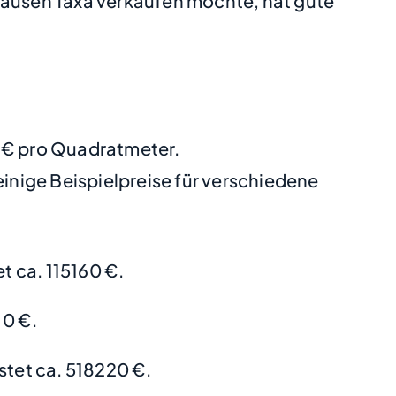
ausen Taxa verkaufen möchte, hat gute
8 € pro Quadratmeter.
nige Beispielpreise für verschiedene
 ca. 115160 €.
10 €.
stet ca. 518220 €.