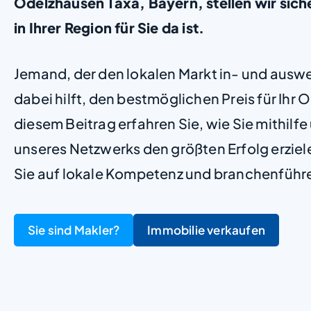
Odelzhausen Taxa, Bayern, stellen wir sicher
in Ihrer Region für Sie da ist.
Jemand, der den lokalen Markt in- und ausw
dabei hilft, den bestmöglichen Preis für Ihr Ob
diesem Beitrag erfahren Sie, wie Sie mithilf
unseres Netzwerks den größten Erfolg erzie
Sie auf lokale Kompetenz und branchenführ
Sie sind Makler?
Immobilie verkaufen