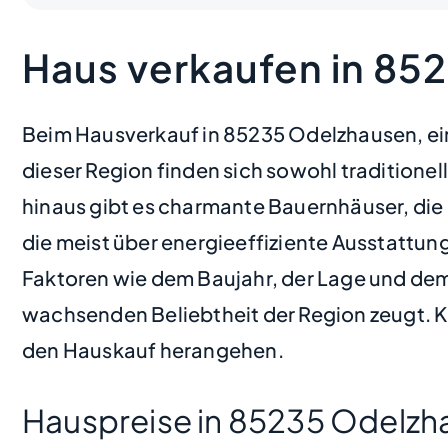
Haus verkaufen in 85
Beim Hausverkauf in 85235 Odelzhausen, eine
dieser Region finden sich sowohl tradition
hinaus gibt es charmante Bauernhäuser, di
die meist über energieeffiziente Ausstattung
Faktoren wie dem Baujahr, der Lage und dem 
wachsenden Beliebtheit der Region zeugt. K
den Hauskauf herangehen.
Hauspreise in 85235 Odelzh