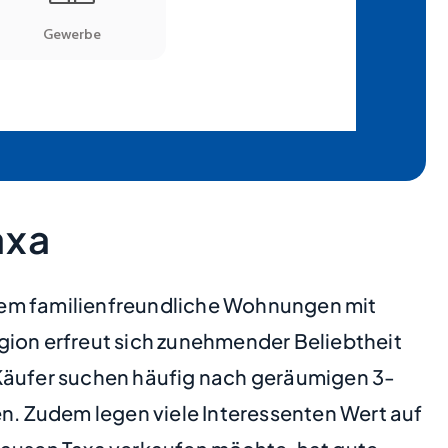
axa
llem familienfreundliche Wohnungen mit
ion erfreut sich zunehmender Beliebtheit
 Käufer suchen häufig nach geräumigen 3-
. Zudem legen viele Interessenten Wert auf