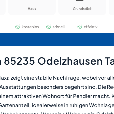
n 85235 Odelzhausen T
xa zeigt eine stabile Nachfrage, wobei vor a
sstattungen besonders begehrt sind. Die Reg
 einem attraktiven Wohnort für Pendler macht.
tenanteil, idealerweise in ruhigen Wohnlagen