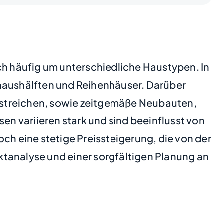
ch häufig um unterschiedliche Haustypen. In
lhaushälften und Reihenhäuser. Darüber
rstreichen, sowie zeitgemäße Neubauten,
en variieren stark und sind beeinflusst von
ch eine stetige Preissteigerung, die von der
ktanalyse und einer sorgfältigen Planung an