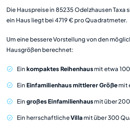
Die Hauspreise in 85235 Odelzhausen Taxa sin
ein Haus liegt bei 4719 € pro Quadratmeter.
Um eine bessere Vorstellung von den möglic
Hausgrößen berechnet:
Ein
kompaktes Reihenhaus
mit etwa 100
Ein
Einfamilienhaus mittlerer Größe
mit 
Ein
großes Einfamilienhaus
mit über 20
Ein herrschaftliche
Villa
mit über 300 Qu