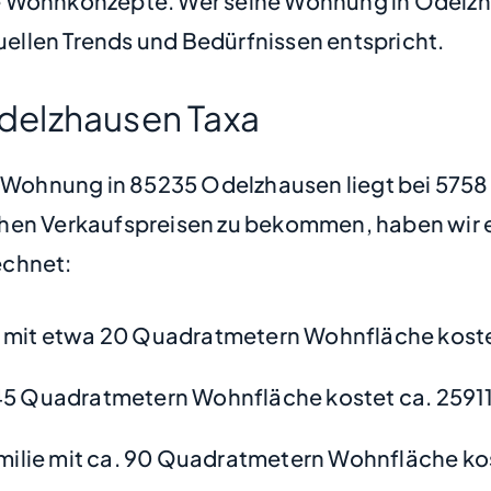
e Wohnkonzepte. Wer seine Wohnung in Odelzh
llen Trends und Bedürfnissen entspricht.
delzhausen Taxa
ne Wohnung in 85235 Odelzhausen liegt bei 575
hen Verkaufspreisen zu bekommen, haben wir ei
chnet:
mit etwa 20 Quadratmetern Wohnfläche kostet
45 Quadratmetern Wohnfläche kostet ca. 2591
amilie mit ca. 90 Quadratmetern Wohnfläche ko