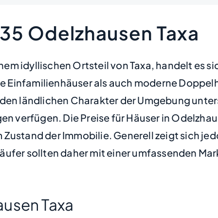
235 Odelzhausen Taxa
m idyllischen Ortsteil von Taxa, handelt es si
elle Einfamilienhäuser als auch moderne Doppe
e den ländlichen Charakter der Umgebung unte
en verfügen. Die Preise für Häuser in Odelzhaus
Zustand der Immobilie. Generell zeigt sich jedo
äufer sollten daher mit einer umfassenden Mar
ausen Taxa