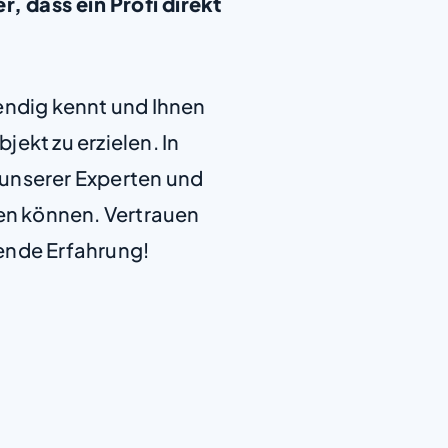
, dass ein Profi direkt
+
endig kennt und Ihnen
−
jekt zu erzielen. In
e unserer Experten und
len können. Vertrauen
ende Erfahrung!