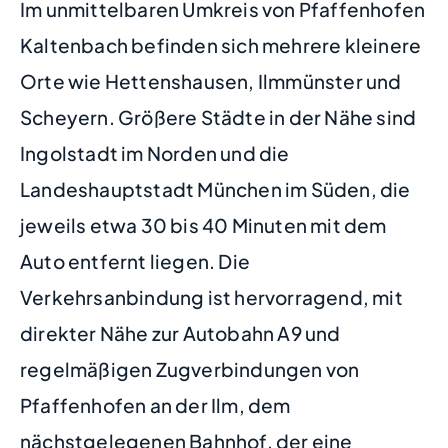
Im unmittelbaren Umkreis von Pfaffenhofen
Kaltenbach befinden sich mehrere kleinere
Orte wie Hettenshausen, Ilmmünster und
Scheyern. Größere Städte in der Nähe sind
Ingolstadt im Norden und die
Landeshauptstadt München im Süden, die
jeweils etwa 30 bis 40 Minuten mit dem
Auto entfernt liegen. Die
Verkehrsanbindung ist hervorragend, mit
direkter Nähe zur Autobahn A9 und
regelmäßigen Zugverbindungen von
Pfaffenhofen an der Ilm, dem
nächstgelegenen Bahnhof, der eine