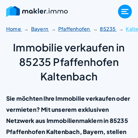
Zum
Inhalt
springen
Home
Bayern
Pfaffenhofen
85235
Kalt
Immobilie verkaufen in
85235 Pfaffenhofen
Kaltenbach
Sie möchten Ihre Immobilie verkaufen oder
vermieten? Mit unserem exklusiven
Netzwerk aus Immobilienmaklern in 85235
Pfaffenhofen Kaltenbach, Bayern, stellen