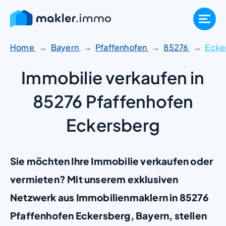
Zum
Inhalt
springen
Home
Bayern
Pfaffenhofen
85276
Ecke
Immobilie verkaufen in
85276 Pfaffenhofen
Eckersberg
Sie möchten Ihre Immobilie verkaufen oder
vermieten? Mit unserem exklusiven
Netzwerk aus Immobilienmaklern in 85276
Pfaffenhofen Eckersberg, Bayern, stellen