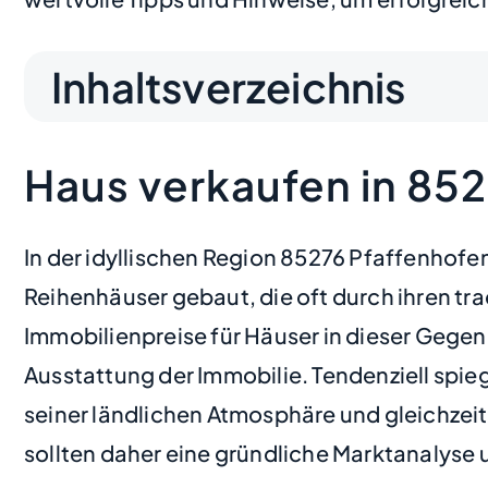
Inhaltsverzeichnis
Haus verkaufen in 85
In der idyllischen Region 85276 Pfaffenho
Reihenhäuser gebaut, die oft durch ihren tr
Immobilienpreise für Häuser in dieser Gegen
Ausstattung der Immobilie. Tendenziell spieg
seiner ländlichen Atmosphäre und gleichzeit
sollten daher eine gründliche Marktanalyse 