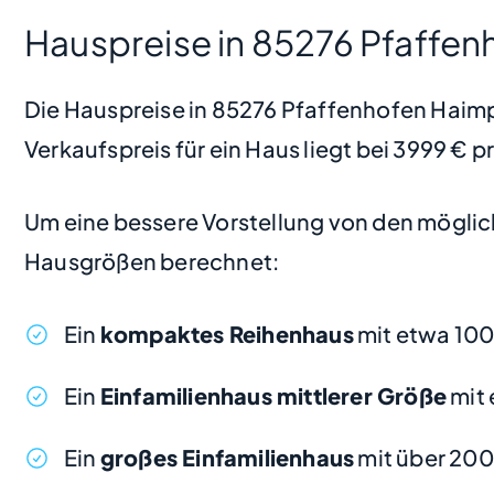
Hauspreise in 85276 Pfaffe
Die Hauspreise in 85276 Pfaffenhofen Haimpe
Verkaufspreis für ein Haus liegt bei 3999 € 
Um eine bessere Vorstellung von den möglic
Hausgrößen berechnet:
Ein
kompaktes Reihenhaus
mit etwa 100
Ein
Einfamilienhaus mittlerer Größe
mit 
Ein
großes Einfamilienhaus
mit über 200