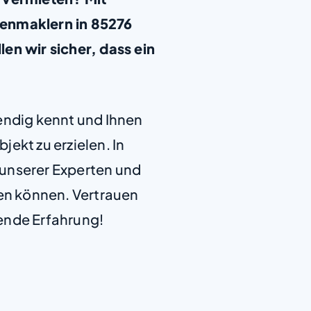
enmaklern in 85276
en wir sicher, dass ein
+
−
endig kennt und Ihnen
jekt zu erzielen. In
e unserer Experten und
len können. Vertrauen
ende Erfahrung!