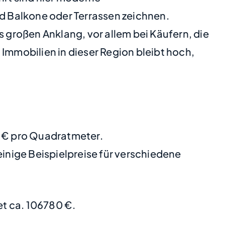
d Balkone oder Terrassen zeichnen.
großen Anklang, vor allem bei Käufern, die
Immobilien in dieser Region bleibt hoch,
9 € pro Quadratmeter.
nige Beispielpreise für verschiedene
t ca. 106780 €.