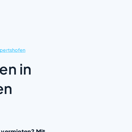
pertshofen
en in
en
 vermieten? Mit