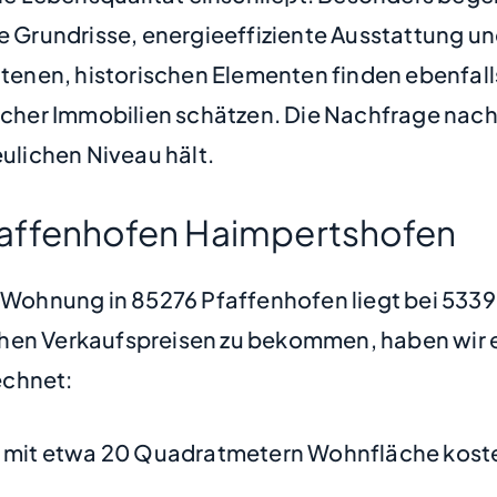
Grundrisse, energieeffiziente Ausstattung un
nen, historischen Elementen finden ebenfalls 
olcher Immobilien schätzen. Die Nachfrage nach 
eulichen Niveau hält.
faffenhofen Haimpertshofen
e Wohnung in 85276 Pfaffenhofen liegt bei 533
hen Verkaufspreisen zu bekommen, haben wir ei
chnet:
mit etwa 20 Quadratmetern Wohnfläche koste