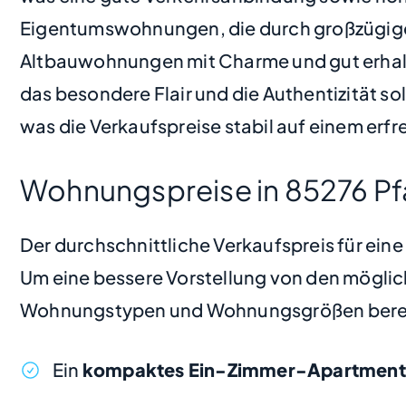
Eigentumswohnungen, die durch großzügige 
Altbauwohnungen mit Charme und gut erhalte
das besondere Flair und die Authentizität s
was die Verkaufspreise stabil auf einem erfr
Wohnungspreise in 85276 P
Der durchschnittliche Verkaufspreis für ein
Um eine bessere Vorstellung von den möglic
Wohnungstypen und Wohnungsgrößen bere
Ein
kompaktes Ein-Zimmer-Apartment