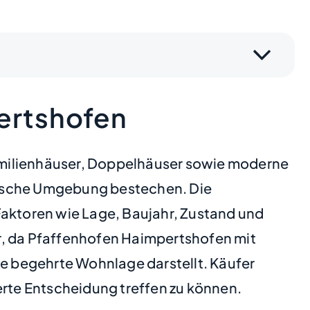
ertshofen
amilienhäuser, Doppelhäuser sowie moderne
lerische Umgebung bestechen. Die
Faktoren wie Lage, Baujahr, Zustand und
der, da Pfaffenhofen Haimpertshofen mit
ne begehrte Wohnlage darstellt. Käufer
erte Entscheidung treffen zu können.