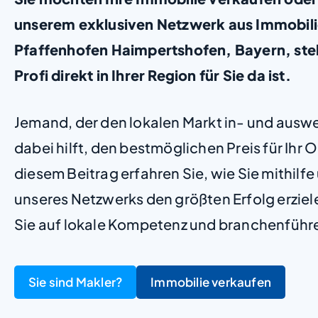
unserem exklusiven Netzwerk aus Immobili
Pfaffenhofen Haimpertshofen, Bayern, stell
Profi direkt in Ihrer Region für Sie da ist.
Jemand, der den lokalen Markt in- und ausw
dabei hilft, den bestmöglichen Preis für Ihr Ob
diesem Beitrag erfahren Sie, wie Sie mithilf
unseres Netzwerks den größten Erfolg erzie
Sie auf lokale Kompetenz und branchenführ
Sie sind Makler?
Immobilie verkaufen