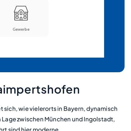
aimpertshofen
 sich, wie vielerorts in Bayern, dynamisch
en Lage zwischen München und Ingolstadt,
rt sind hier moderne