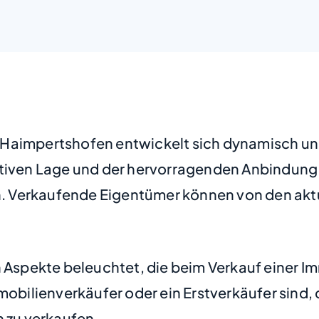
Haimpertshofen entwickelt sich dynamisch und
ktiven Lage und der hervorragenden Anbindung 
. Verkaufende Eigentümer können von den aktu
n Aspekte beleuchtet, die beim Verkauf einer 
mmobilienverkäufer oder ein Erstverkäufer sind
h zu verkaufen.