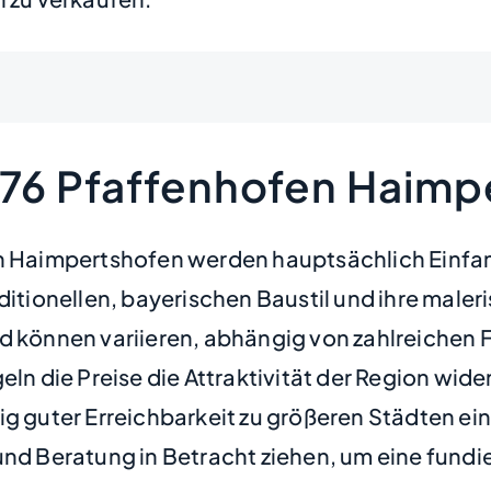
276 Pfaffenhofen Haimp
fen Haimpertshofen werden hauptsächlich Einf
aditionellen, bayerischen Baustil und ihre ma
d können variieren, abhängig von zahlreichen 
eln die Preise die Attraktivität der Region wi
ig guter Erreichbarkeit zu größeren Städten ei
und Beratung in Betracht ziehen, um eine fundi