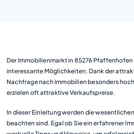
Der Immobilienmarkt in 85276 Pfaffenhofen 
interessante Möglichkeiten. Dank der attra
Nachfrage nach Immobilien besonders hoch
erzielen oft attraktive Verkaufspreise.
In dieser Einleitung werden die wesentliche
beachten sind. Egal ob Sie ein erfahrener I
wertvolle Tipps und Hinweise, um erfolgreic