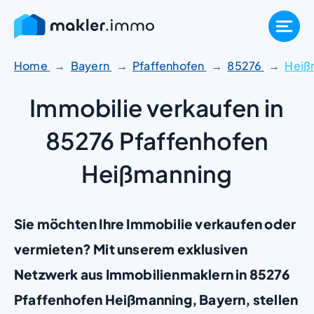
Zum
Inhalt
springen
Home
Bayern
Pfaffenhofen
85276
Heiß
Immobilie verkaufen in
85276 Pfaffenhofen
Heißmanning
Sie möchten Ihre Immobilie verkaufen oder
vermieten? Mit unserem exklusiven
Netzwerk aus Immobilienmaklern in 85276
Pfaffenhofen Heißmanning, Bayern, stellen