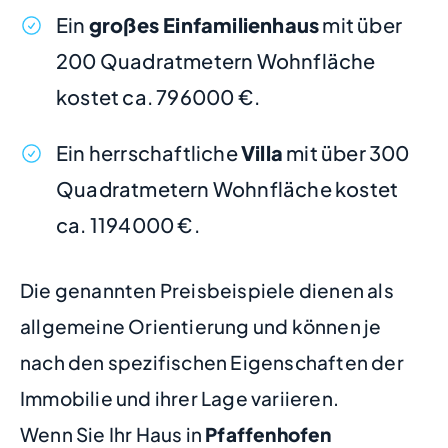
Ein
großes Einfamilienhaus
mit über
200 Quadratmetern Wohnfläche
kostet ca. 796000 €.
Ein herrschaftliche
Villa
mit über 300
Quadratmetern Wohnfläche kostet
ca. 1194000 €.
Die genannten Preisbeispiele dienen als
allgemeine Orientierung und können je
nach den spezifischen Eigenschaften der
Immobilie und ihrer Lage variieren.
Wenn Sie Ihr Haus in
Pfaffenhofen