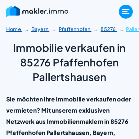
Zum
Inhalt
springen
Home
Bayern
Pfaffenhofen
85276
Palle
Immobilie verkaufen in
85276 Pfaffenhofen
Pallertshausen
Sie möchten Ihre Immobilie verkaufen oder
vermieten? Mit unserem exklusiven
Netzwerk aus Immobilienmaklern in 85276
Pfaffenhofen Pallertshausen, Bayern,