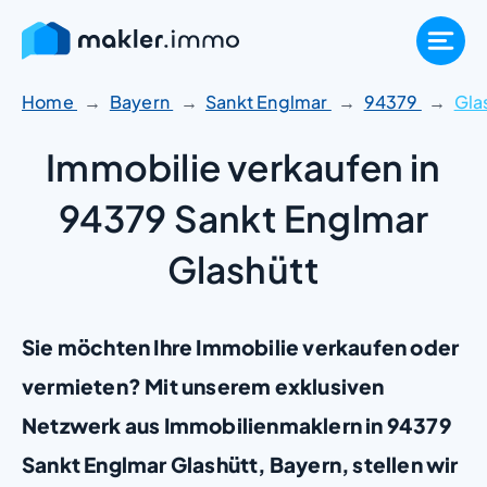
Zum
Inhalt
springen
Home
Bayern
Sankt Englmar
94379
Gla
Immobilie verkaufen in
94379 Sankt Englmar
Glashütt
Sie möchten Ihre Immobilie verkaufen oder
vermieten? Mit unserem exklusiven
Netzwerk aus Immobilienmaklern in 94379
Sankt Englmar Glashütt, Bayern, stellen wir