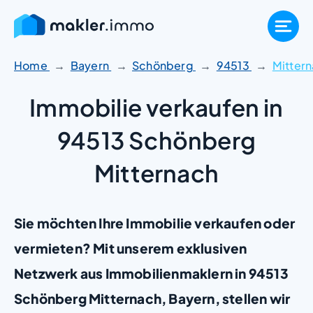
Zum
Inhalt
springen
Home
Bayern
Schönberg
94513
Mitter
Immobilie verkaufen in
94513 Schönberg
Mitternach
Sie möchten Ihre Immobilie verkaufen oder
vermieten? Mit unserem exklusiven
Netzwerk aus Immobilienmaklern in 94513
Schönberg Mitternach, Bayern, stellen wir