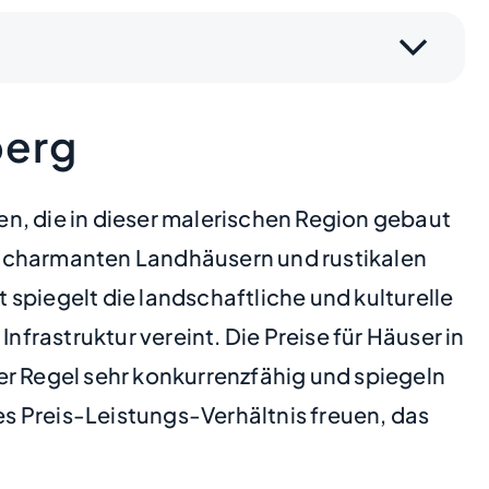
berg
n, die in dieser malerischen Region gebaut
u charmanten Landhäusern und rustikalen
t spiegelt die landschaftliche und kulturelle
nfrastruktur vereint. Die Preise für Häuser in
er Regel sehr konkurrenzfähig und spiegeln
es Preis-Leistungs-Verhältnis freuen, das