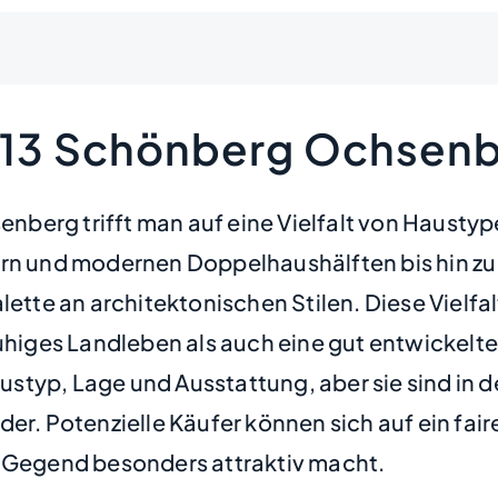
4513 Schönberg Ochsen
erg trifft man auf eine Vielfalt von Haustype
ern und modernen Doppelhaushälften bis hin z
ette an architektonischen Stilen. Diese Vielfal
higes Landleben als auch eine gut entwickelte I
typ, Lage und Ausstattung, aber sie sind in d
er. Potenzielle Käufer können sich auf ein fair
len Gegend besonders attraktiv macht.