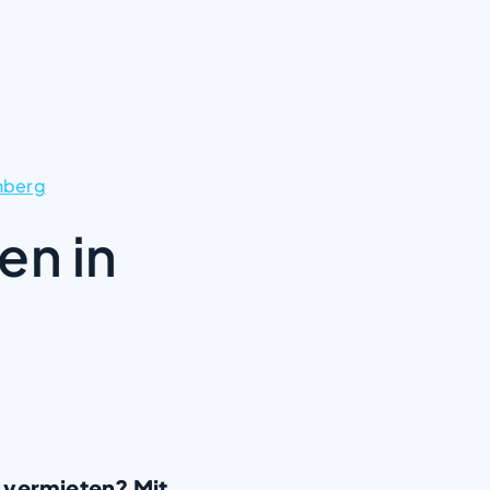
nberg
en in
 vermieten? Mit