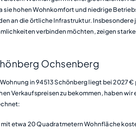
 da sie hohen Wohnkomfort und niedrige Betrieb
n an die örtliche Infrastruktur. Insbesondere j
ehmlichkeiten verbinden möchten, zeigen stark
Schönberg Ochsenberg
ne Wohnung in 94513 Schönberg liegt bei 2027 
hen Verkaufspreisen zu bekommen, haben wir ei
chnet:
mit etwa 20 Quadratmetern Wohnfläche koste