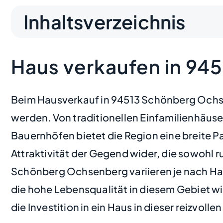
Inhaltsverzeichnis
Haus verkaufen in 9
Beim Hausverkauf in 94513 Schönberg Ochsenb
werden. Von traditionellen Einfamilienhäus
Bauernhöfen bietet die Region eine breite Pal
Attraktivität der Gegend wider, die sowohl ru
Schönberg Ochsenberg variieren je nach Haus
die hohe Lebensqualität in diesem Gebiet wid
die Investition in ein Haus in dieser reizvol