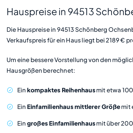
Hauspreise in 94513 Schön
Die Hauspreise in 94513 Schönberg Ochsenber
Verkaufspreis für ein Haus liegt bei 2189 € 
Um eine bessere Vorstellung von den möglic
Hausgrößen berechnet:
Ein
kompaktes Reihenhaus
mit etwa 100
Ein
Einfamilienhaus mittlerer Größe
mit 
Ein
großes Einfamilienhaus
mit über 20