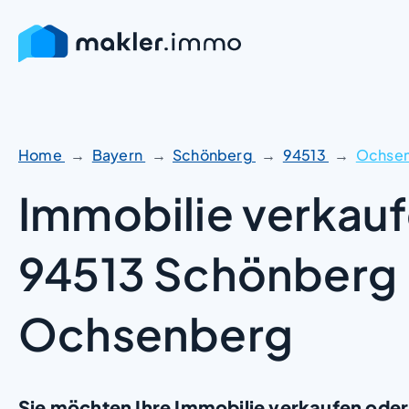
Zum
Inhalt
springen
Home
Bayern
Schönberg
94513
Ochse
Immobilie verkauf
94513 Schönberg
Ochsenberg
Sie möchten Ihre Immobilie verkaufen oder