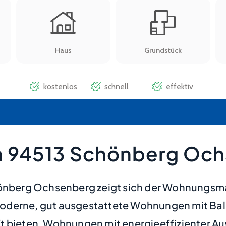
n 94513 Schönberg Oc
önberg Ochsenberg zeigt sich der Wohnungsmark
derne, gut ausgestattete Wohnungen mit Balko
t bieten. Wohnungen mit energieeffizienter Au