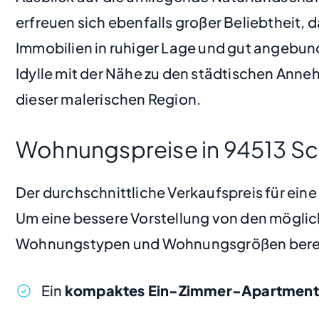
erfreuen sich ebenfalls großer Beliebtheit,
Immobilien in ruhiger Lage und gut angebunde
Idylle mit der Nähe zu den städtischen Ann
dieser malerischen Region.
Wohnungspreise in 94513 
Der durchschnittliche Verkaufspreis für ei
Um eine bessere Vorstellung von den möglic
Wohnungstypen und Wohnungsgrößen bere
Ein
kompaktes Ein-Zimmer-Apartment