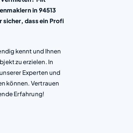
enmaklern in 94513
sicher, dass ein Profi
+
−
endig kennt und Ihnen
jekt zu erzielen. In
e unserer Experten und
len können. Vertrauen
ende Erfahrung!