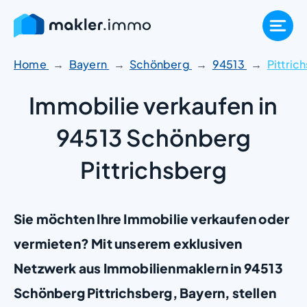
Zum
Inhalt
springen
Home
Bayern
Schönberg
94513
Pittric
Immobilie verkaufen in
94513 Schönberg
Pittrichsberg
Sie möchten Ihre Immobilie verkaufen oder
vermieten? Mit unserem exklusiven
Netzwerk aus Immobilienmaklern in 94513
Schönberg Pittrichsberg, Bayern, stellen