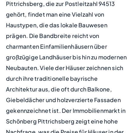
Pittrichsberg, die zur Postleitzahl 94513
gehört, findet man eine Vielzahl von
Haustypen, die das lokale Bauwesen
prägen. Die Bandbreite reicht von
charmanten Einfamilienhäusern über
großzügige Landhäuser bis hin zu modernen
Neubauten. Viele der Häuser zeichnen sich
durch ihre traditionelle bayrische
Architektur aus, die oft durch Balkone,
Giebeldächer und holzverzierte Fassaden
gekennzeichnet ist. Der Immobilienmarkt in
Schönberg Pittrichsberg zeigt eine hohe
Nachfrage, was die Preise für Häuser in der