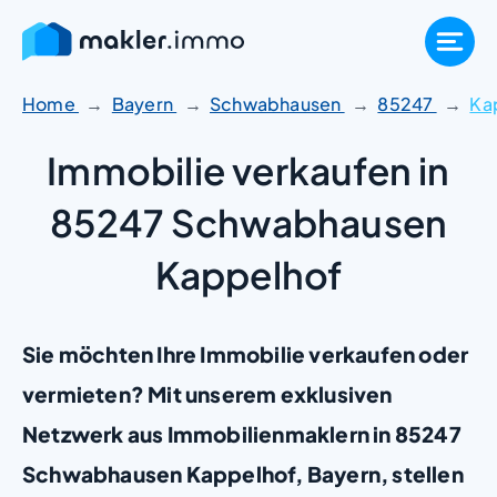
Zum
Inhalt
springen
Home
Bayern
Schwabhausen
85247
Ka
Immobilie verkaufen in
85247 Schwabhausen
Kappelhof
Sie möchten Ihre Immobilie verkaufen oder
vermieten? Mit unserem exklusiven
Netzwerk aus Immobilienmaklern in 85247
Schwabhausen Kappelhof, Bayern, stellen