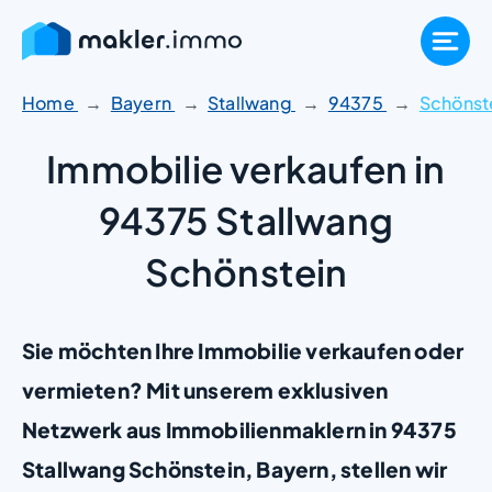
Zum
Inhalt
springen
Home
Bayern
Stallwang
94375
Schönst
Immobilie verkaufen in
94375 Stallwang
Schönstein
Sie möchten Ihre Immobilie verkaufen oder
vermieten? Mit unserem exklusiven
Netzwerk aus Immobilienmaklern in 94375
Stallwang Schönstein, Bayern, stellen wir