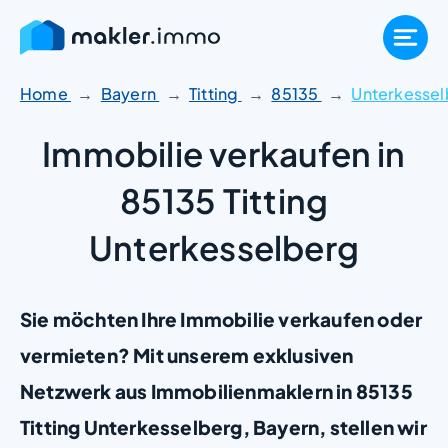
Zum
Inhalt
springen
Home
Bayern
Titting
85135
Unterkesse
Immobilie verkaufen in
85135 Titting
Unterkesselberg
Sie möchten Ihre Immobilie verkaufen oder
vermieten? Mit unserem exklusiven
Netzwerk aus Immobilienmaklern in 85135
Titting Unterkesselberg, Bayern, stellen wir