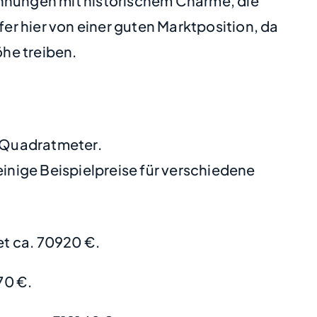
hnungen mit historischem Charme, die
fer hier von einer guten Marktposition, da
he treiben.
o Quadratmeter.
nige Beispielpreise für verschiedene
t ca. 70920 €.
70 €.