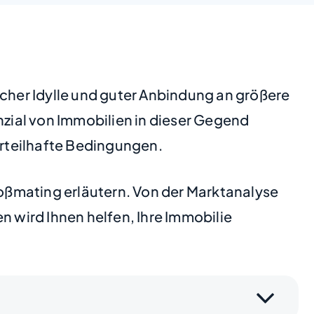
icher Idylle und guter Anbindung an größere
nzial von Immobilien in dieser Gegend
rteilhafte Bedingungen.
roßmating erläutern. Von der Marktanalyse
n wird Ihnen helfen, Ihre Immobilie