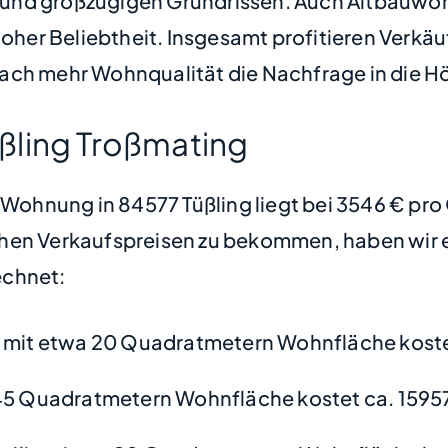
 und großzügigen Grundrissen. Auch Altbauwo
hoher Beliebtheit. Insgesamt profitieren Verkäu
ach mehr Wohnqualität die Nachfrage in die Hö
ßling Troßmating
e Wohnung in 84577 Tüßling liegt bei 3546 € pr
hen Verkaufspreisen zu bekommen, haben wir ei
chnet:
mit etwa 20 Quadratmetern Wohnfläche koste
45 Quadratmetern Wohnfläche kostet ca. 1595