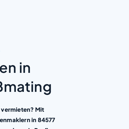
g
en in
oßmating
 vermieten? Mit
enmaklern in 84577