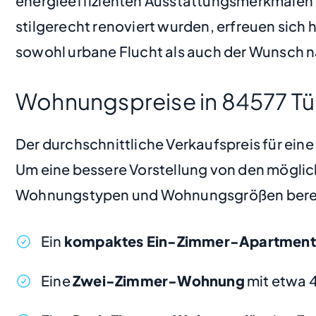
energieeffizienten Ausstattungsmerkmalen
stilgerecht renoviert wurden, erfreuen sich 
sowohl urbane Flucht als auch der Wunsch n
Wohnungspreise in 84577 Tü
Der durchschnittliche Verkaufspreis für ein
Um eine bessere Vorstellung von den möglic
Wohnungstypen und Wohnungsgrößen bere
Ein
kompaktes Ein-Zimmer-Apartment
Eine
Zwei-Zimmer-Wohnung
mit etwa 