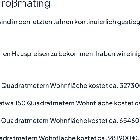
 Troßmating
ind in den letzten Jahren kontinuierlich gestie
hen Hauspreisen zu bekommen, haben wir einige
 Quadratmetern Wohnfläche kostet ca. 32730
etwa 150 Quadratmetern Wohnfläche kostet c
0 Quadratmetern Wohnfläche kostet ca. 65460
adratmetern Wohnfläche kostet ca. 981900 €.