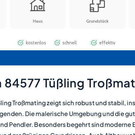
 84577 Tüßling Troßmat
ing Troßmating zeigt sich robust und stabil, 
genden. Die malerische Umgebung und die gu
en und Pendler. Besonders begehrt sind moder