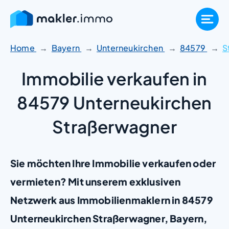
Zum
Inhalt
springen
Home
Bayern
Unterneukirchen
84579
S
Immobilie verkaufen in
84579 Unterneukirchen
Straßerwagner
Sie möchten Ihre Immobilie verkaufen oder
vermieten? Mit unserem exklusiven
Netzwerk aus Immobilienmaklern in 84579
Unterneukirchen Straßerwagner, Bayern,