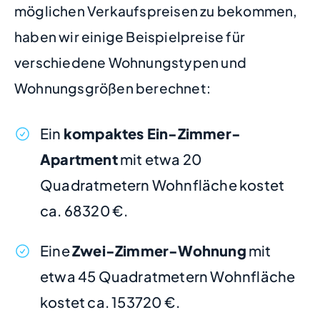
möglichen Verkaufspreisen zu bekommen,
haben wir einige Beispielpreise für
verschiedene Wohnungstypen und
Wohnungsgrößen berechnet:
Ein
kompaktes Ein-Zimmer-
Apartment
mit etwa 20
Quadratmetern Wohnfläche kostet
ca. 68320 €.
Eine
Zwei-Zimmer-Wohnung
mit
etwa 45 Quadratmetern Wohnfläche
kostet ca. 153720 €.