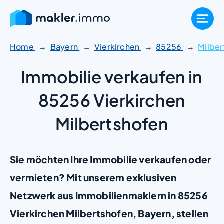
Zum
Inhalt
springen
Home
Bayern
Vierkirchen
85256
Milber
Immobilie verkaufen in
85256 Vierkirchen
Milbertshofen
Sie möchten Ihre Immobilie verkaufen oder
vermieten? Mit unserem exklusiven
Netzwerk aus Immobilienmaklern in 85256
Vierkirchen Milbertshofen, Bayern, stellen