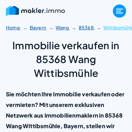
Zum
Inhalt
springen
Home
Bayern
Wang
85368
Wittibsmühl
Immobilie verkaufen in
85368 Wang
Wittibsmühle
Sie möchten Ihre Immobilie verkaufen oder
vermieten? Mit unserem exklusiven
Netzwerk aus Immobilienmaklern in 85368
Wang Wittibsmühle, Bayern, stellen wir