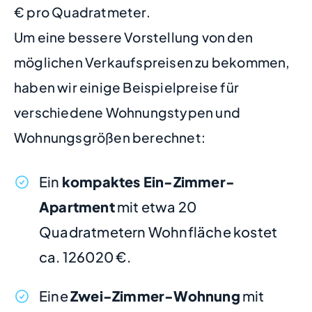
€ pro Quadratmeter.
Um eine bessere Vorstellung von den
möglichen Verkaufspreisen zu bekommen,
haben wir einige Beispielpreise für
verschiedene Wohnungstypen und
Wohnungsgrößen berechnet:
Ein
kompaktes Ein-Zimmer-
Apartment
mit etwa 20
Quadratmetern Wohnfläche kostet
ca. 126020 €.
Eine
Zwei-Zimmer-Wohnung
mit