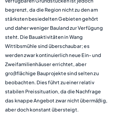
verfügbaren Grundstücken ist jedoch
begrenzt, da die Region nicht zu den am
stärksten besiedelten Gebieten gehört
und daher weniger Bauland zur Verfügung
steht. Die Bauaktivitäten in Wang
Wittibsmühle sind überschaubar; es
werden zwar kontinuierlich neue Ein- und
Zweifamilienhäuser errichtet, aber
großflächige Bauprojekte sind selten zu
beobachten. Dies führt zu einer relativ
stabilen Preissituation, da die Nachfrage
das knappe Angebot zwar nicht übermäßig,
aber doch konstant übersteigt.