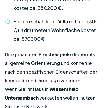
kostet ca. 380200 €.
Ein herrschaftliche
Villa
mit über 300
Quadratmetern Wohnfläche kostet
ca. 570300 €.
Die genannten Preisbeispiele dienen als
allgemeine Orientierung und können je
nach den spezifischen Eigenschaften der
Immobilie und ihrer Lage variieren.
Wenn Sie Ihr Haus in
Wiesentheid
Untersambach
verkaufen wollen, nutzen
Sie unser Netzwerk.