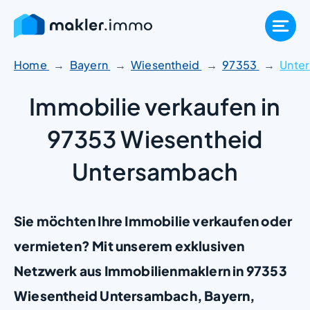
Zum
Inhalt
springen
Home
Bayern
Wiesentheid
97353
Unte
Immobilie verkaufen in
97353 Wiesentheid
Untersambach
Sie möchten Ihre Immobilie verkaufen oder
vermieten? Mit unserem exklusiven
Netzwerk aus Immobilienmaklern in 97353
Wiesentheid Untersambach, Bayern,