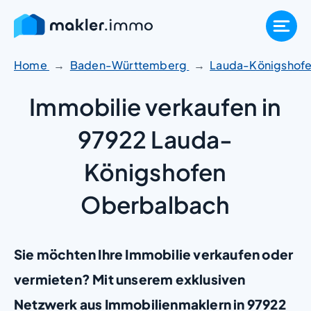
Zum
Inhalt
springen
Home
Baden-Württemberg
Lauda-Königshof
Immobilie verkaufen in
97922 Lauda-
Königshofen
Oberbalbach
Sie möchten Ihre Immobilie verkaufen oder
vermieten? Mit unserem exklusiven
Netzwerk aus Immobilienmaklern in 97922