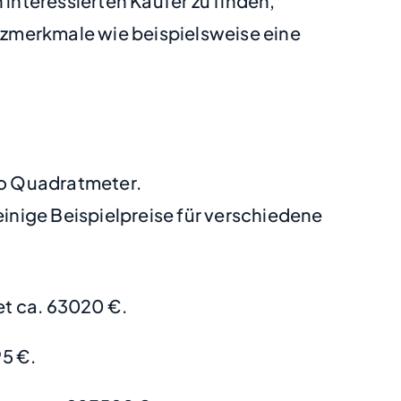
 interessierten Käufer zu finden,
tzmerkmale wie beispielsweise eine
pro Quadratmeter.
nige Beispielpreise für verschiedene
t ca. 63020 €.
5 €.