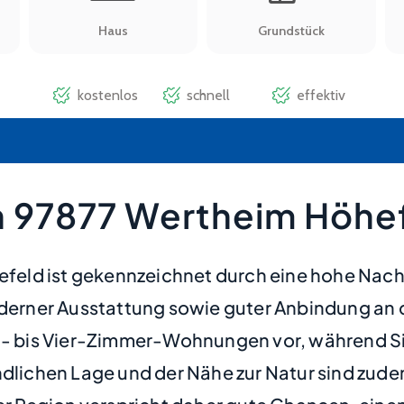
n 97877 Wertheim Höhe
eld ist gekennzeichnet durch eine hohe Nach
rner Ausstattung sowie guter Anbindung an da
ei- bis Vier-Zimmer-Wohnungen vor, während S
ndlichen Lage und der Nähe zur Natur sind zud