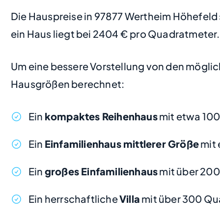
Die Hauspreise in 97877 Wertheim Höhefeld si
ein Haus liegt bei 2404 € pro Quadratmeter.
Um eine bessere Vorstellung von den möglic
Hausgrößen berechnet:
Ein
kompaktes Reihenhaus
mit etwa 10
Ein
Einfamilienhaus mittlerer Größe
mit 
Ein
großes Einfamilienhaus
mit über 20
Ein herrschaftliche
Villa
mit über 300 Qu