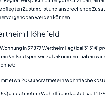
er Region verspricht daher gute Chancen, einen
gepflegten Zustand ist und ansprechende Zusa
 hervorgehoben werden können.
ertheim Höhefeld
e Wohnung in 97877 Wertheim liegt bei 3151 € 
hen Verkaufspreisen zu bekommen, haben wir ei
chnet:
mit etwa 20 Quadratmetern Wohnfläche koste
45 Quadratmetern Wohnfläche kostet ca. 14179