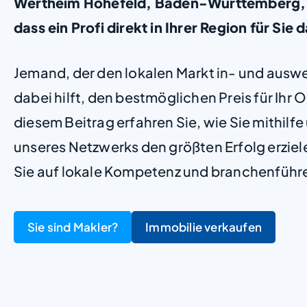
Wertheim Höhefeld, Baden-Württemberg, st
dass ein Profi direkt in Ihrer Region für Sie d
Jemand, der den lokalen Markt in- und ausw
dabei hilft, den bestmöglichen Preis für Ihr Ob
diesem Beitrag erfahren Sie, wie Sie mithilf
unseres Netzwerks den größten Erfolg erzie
Sie auf lokale Kompetenz und branchenführ
Sie sind Makler?
Immobilie verkaufen