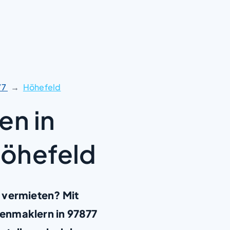
77
Höhefeld
en in
Höhefeld
 vermieten? Mit
enmaklern in 97877