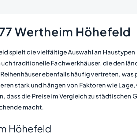
877 Wertheim Höhefeld
 spielt die vielfältige Auswahl an Haustypen e
auch traditionelle Fachwerkhäuser, die den lä
Reihenhäuser ebenfalls häufig vertreten, was p
riieren stark und hängen von Faktoren wie Lage
, dass die Preise im Vergleich zu städtischen 
suchende macht.
im Höhefeld