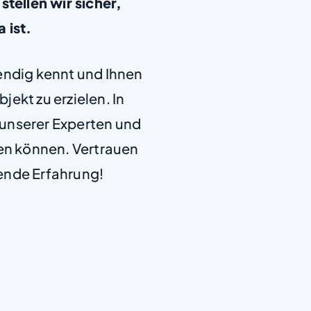
ellen wir sicher,
a ist.
+
endig kennt und Ihnen
−
jekt zu erzielen. In
e unserer Experten und
len können. Vertrauen
ende Erfahrung!