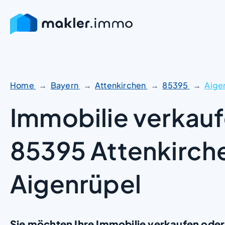
Zum
Inhalt
springen
Home
Bayern
Attenkirchen
85395
Aige
Immobilie verkauf
85395 Attenkirch
Aigenrüpel
Sie möchten Ihre Immobilie verkaufen oder