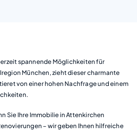
 derzeit spannende Möglichkeiten für
olregion München, zieht dieser charmante
itieret von einer hohen Nachfrage und einem
ichkeiten.
n Sie Ihre Immobilie in Attenkirchen
enovierungen – wir geben Ihnen hilfreiche