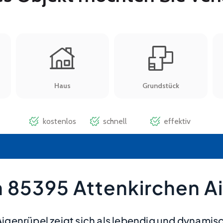
 85395 Attenkirchen A
enrüpel zeigt sich als lebendig und dynamisch,