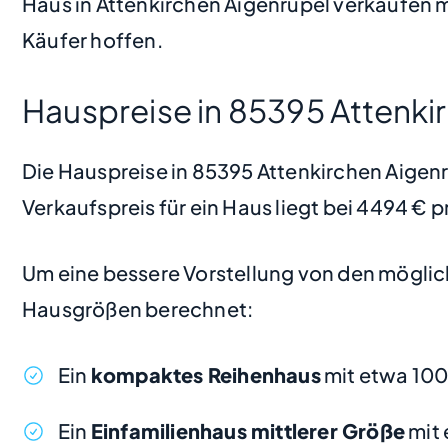
Haus in Attenkirchen Aigenrüpel verkaufen m
Käufer hoffen.
Hauspreise in 85395 Attenki
Die Hauspreise in 85395 Attenkirchen Aigenrü
Verkaufspreis für ein Haus liegt bei 4494 €
Um eine bessere Vorstellung von den möglic
Hausgrößen berechnet:
Ein
kompaktes Reihenhaus
mit etwa 10
Ein
Einfamilienhaus mittlerer Größe
mit 