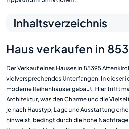
Inhaltsverzeichnis
Haus verkaufen in 85
Der Verkauf eines Hauses in 85395 Attenkirc
vielversprechendes Unterfangen. In dieser
moderne Reihenhäuser gebaut. Hier trifft m
Architektur, was den Charme und die Vielseit
je nach Haustyp, Lage und Ausstattung erheb
hinweist, bedingt durch die hohe Nachfrage