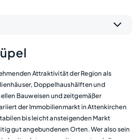
rüpel
ehmenden Attraktivität der Region als
ilienhäuser, Doppelhaushälften und
onellen Bauweisen und zeitgemäßer
ariiert der Immobilienmarkt in Attenkirchen
tabilen bis leicht ansteigenden Markt
itig gut angebundenen Orten. Wer also sein