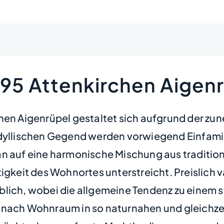
395 Attenkirchen Aigen
hen Aigenrüpel gestaltet sich aufgrund der zun
 idyllischen Gegend werden vorwiegend Einfam
an auf eine harmonische Mischung aus traditi
igkeit des Wohnortes unterstreicht. Preislich v
lich, wobei die allgemeine Tendenz zu einem s
 nach Wohnraum in so naturnahen und gleichze