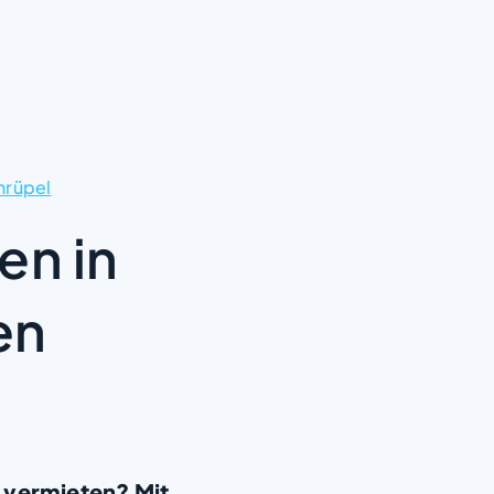
nrüpel
en in
en
 vermieten? Mit