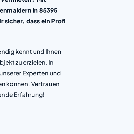
ienmaklern in 85395
 sicher, dass ein Profi
+
−
endig kennt und Ihnen
jekt zu erzielen. In
e unserer Experten und
len können. Vertrauen
ende Erfahrung!