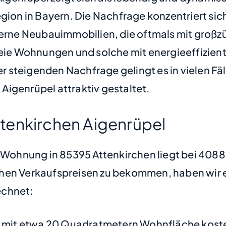
egion in Bayern. Die Nachfrage konzentriert si
rne Neubauimmobilien, die oftmals mit großz
reie Wohnungen und solche mit energieeffizient
steigenden Nachfrage gelingt es in vielen Fäll
igenrüpel attraktiv gestaltet.
tenkirchen Aigenrüpel
e Wohnung in 85395 Attenkirchen liegt bei 408
hen Verkaufspreisen zu bekommen, haben wir ei
chnet:
mit etwa 20 Quadratmetern Wohnfläche kostet