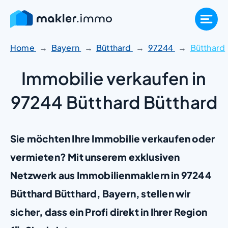
Zum
Inhalt
springen
Home
Bayern
Bütthard
97244
Bütthard
Immobilie verkaufen in
97244 Bütthard Bütthard
Sie möchten Ihre Immobilie verkaufen oder
vermieten? Mit unserem exklusiven
Netzwerk aus Immobilienmaklern in 97244
Bütthard Bütthard, Bayern, stellen wir
sicher, dass ein Profi direkt in Ihrer Region