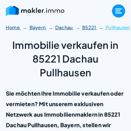
Zum
Inhalt
springen
Home
Bayern
Dachau
85221
Pullhausen
Immobilie verkaufen in
85221 Dachau
Pullhausen
Sie möchten Ihre Immobilie verkaufen oder
vermieten? Mit unserem exklusiven
Netzwerk aus Immobilienmaklern in 85221
Dachau Pullhausen, Bayern, stellen wir