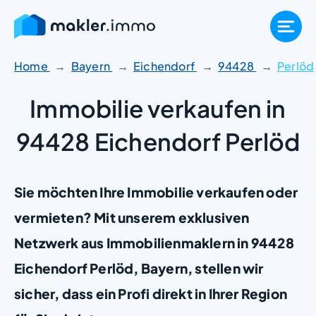
Zum
Inhalt
springen
Home
Bayern
Eichendorf
94428
Perlöd
Immobilie verkaufen in
94428 Eichendorf Perlöd
Sie möchten Ihre Immobilie verkaufen oder
vermieten? Mit unserem exklusiven
Netzwerk aus Immobilienmaklern in 94428
Eichendorf Perlöd, Bayern, stellen wir
sicher, dass ein Profi direkt in Ihrer Region