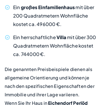
Ein
großes Einfamilienhaus
mit über
200 Quadratmetern Wohnfläche
kostet ca. 496000 €.
Ein herrschaftliche
Villa
mit über 300
Quadratmetern Wohnfläche kostet
ca. 744000 €.
Die genannten Preisbeispiele dienen als
allgemeine Orientierung und können je
nach den spezifischen Eigenschaften der
Immobilie und ihrer Lage variieren.
Wenn Sie Ihr Haus in
Eichendorf Perlöd