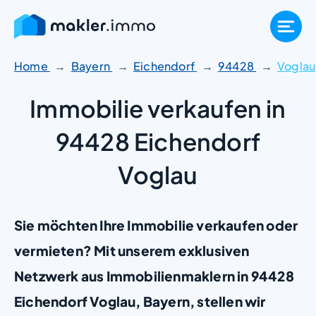
Zum
Inhalt
springen
Home
Bayern
Eichendorf
94428
Voglau
Immobilie verkaufen in
94428 Eichendorf
Voglau
Sie möchten Ihre Immobilie verkaufen oder
vermieten? Mit unserem exklusiven
Netzwerk aus Immobilienmaklern in 94428
Eichendorf Voglau, Bayern, stellen wir