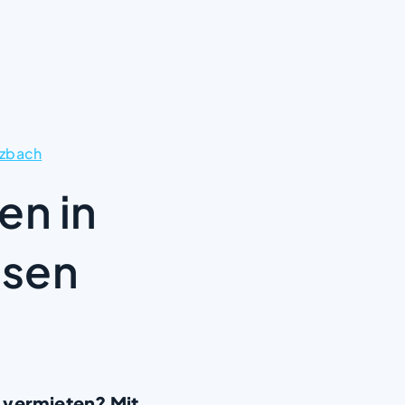
tzbach
en in
usen
 vermieten? Mit