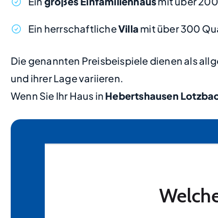
Ein
großes Einfamilienhaus
mit über 200
Ein herrschaftliche
Villa
mit über 300 Qu
Die genannten Preisbeispiele dienen als al
und ihrer Lage variieren.
Wenn Sie Ihr Haus in
Hebertshausen Lotzba