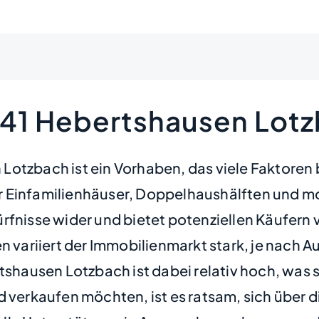
241 Hebertshausen Lot
otzbach ist ein Vorhaben, das viele Faktoren 
r Einfamilienhäuser, Doppelhaushälften und mo
ürfnisse wider und bietet potenziellen Käufer
n variiert der Immobilienmarkt stark, je nach A
ausen Lotzbach ist dabei relativ hoch, was si
d verkaufen möchten, ist es ratsam, sich über 