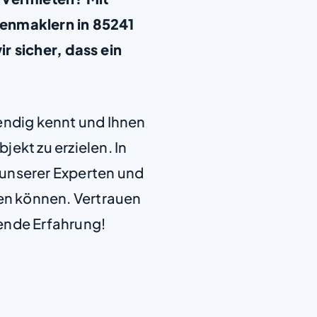
enmaklern in 85241
r sicher, dass ein
+
−
endig kennt und Ihnen
jekt zu erzielen. In
e unserer Experten und
len können. Vertrauen
ende Erfahrung!