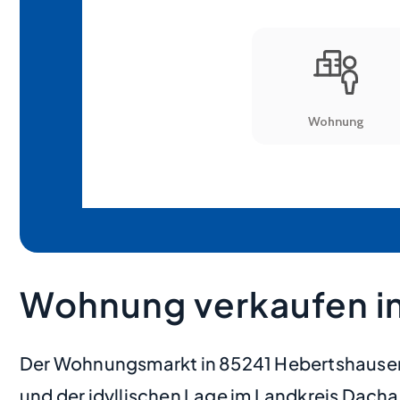
Wohnung verkaufen i
Der Wohnungsmarkt in 85241 Hebertshausen L
und der idyllischen Lage im Landkreis Dac