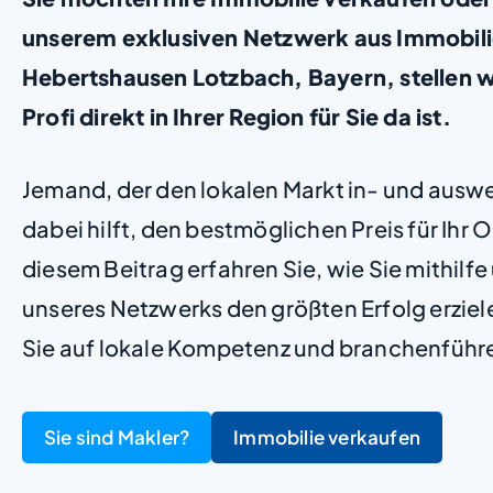
unserem exklusiven Netzwerk aus Immobili
Hebertshausen Lotzbach, Bayern, stellen wi
Profi direkt in Ihrer Region für Sie da ist.
Jemand, der den lokalen Markt in- und ausw
dabei hilft, den bestmöglichen Preis für Ihr Ob
diesem Beitrag erfahren Sie, wie Sie mithilf
unseres Netzwerks den größten Erfolg erzie
Sie auf lokale Kompetenz und branchenführ
Sie sind Makler?
Immobilie verkaufen