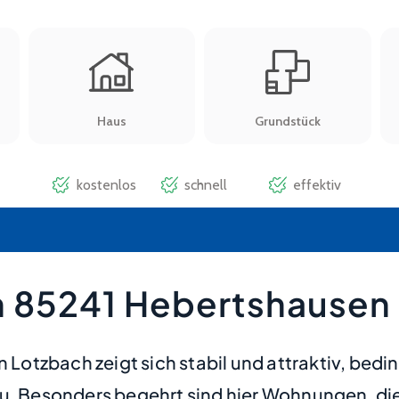
n 85241 Hebertshausen
otzbach zeigt sich stabil und attraktiv, bedi
hau. Besonders begehrt sind hier Wohnungen, 