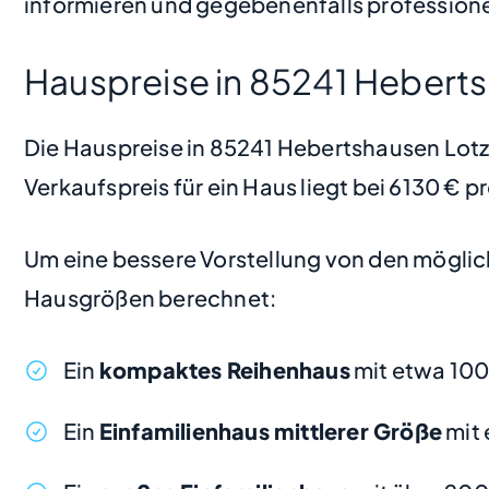
informieren und gegebenenfalls professione
Hauspreise in 85241 Hebert
Die Hauspreise in 85241 Hebertshausen Lotzb
Verkaufspreis für ein Haus liegt bei 6130 € 
Um eine bessere Vorstellung von den möglic
Hausgrößen berechnet:
Ein
kompaktes Reihenhaus
mit etwa 100
Ein
Einfamilienhaus mittlerer Größe
mit 