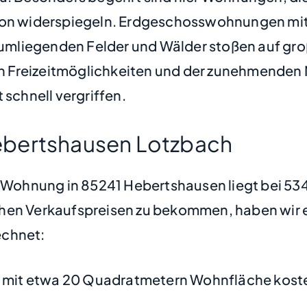
gion widerspiegeln. Erdgeschosswohnungen mit
mliegenden Felder und Wälder stoßen auf groß
n Freizeitmöglichkeiten und der zunehmenden
 schnell vergriffen.
ebertshausen Lotzbach
ne Wohnung in 85241 Hebertshausen liegt bei 5
hen Verkaufspreisen zu bekommen, haben wir ei
chnet:
mit etwa 20 Quadratmetern Wohnfläche koste