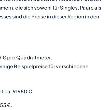
mern, die sich sowohl für Singles, Paare als
ses sind die Preise in dieser Region in den
99 € pro Quadratmeter.
nige Beispielpreise für verschiedene
t ca. 91980 €.
55 €.