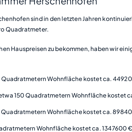
kammer Herschenhofen
enhofen sind in den letzten Jahren kontinuierl
 pro Quadratmeter.
hen Hauspreisen zu bekommen, haben wir einige
0 Quadratmetern Wohnfläche kostet ca. 44920
etwa 150 Quadratmetern Wohnfläche kostet c
0 Quadratmetern Wohnfläche kostet ca. 89840
adratmetern Wohnfläche kostet ca. 1347600 €