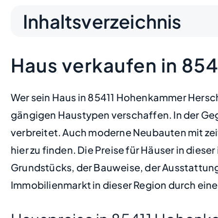
Inhaltsverzeichnis
Haus verkaufen in 8
Wer sein Haus in 85411 Hohenkammer Hersche
gängigen Haustypen verschaffen. In der Geg
verbreitet. Auch moderne Neubauten mit zei
hier zu finden. Die Preise für Häuser in dies
Grundstücks, der Bauweise, der Ausstattun
Immobilienmarkt in dieser Region durch eine