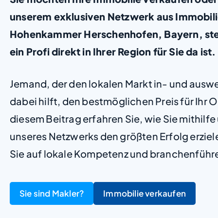
unserem exklusiven Netzwerk aus Immobili
Hohenkammer Herschenhofen, Bayern, stell
ein Profi direkt in Ihrer Region für Sie da ist
Jemand, der den lokalen Markt in- und ausw
dabei hilft, den bestmöglichen Preis für Ihr Ob
diesem Beitrag erfahren Sie, wie Sie mithilf
unseres Netzwerks den größten Erfolg erzie
Sie auf lokale Kompetenz und branchenführ
Sie sind Makler?
Immobilie verkaufen