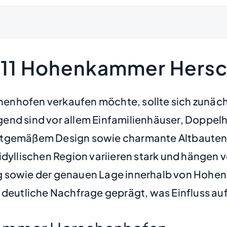
5411 Hohenkammer Hers
nhofen verkaufen möchte, sollte sich zunächst
end sind vor allem Einfamilienhäuser, Doppel
tgemäßem Design sowie charmante Altbauten in 
er idyllischen Region variieren stark und hänge
g sowie der genauen Lage innerhalb von Hohe
 deutliche Nachfrage geprägt, was Einfluss auf