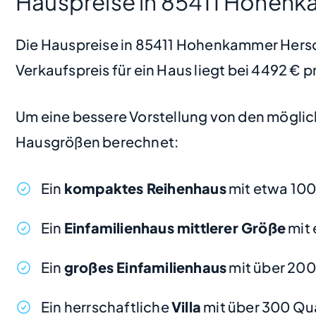
Hauspreise in 85411 Hohen
Die Hauspreise in 85411 Hohenkammer Hersch
Verkaufspreis für ein Haus liegt bei 4492 €
Um eine bessere Vorstellung von den möglic
Hausgrößen berechnet:
Ein
kompaktes Reihenhaus
mit etwa 10
Ein
Einfamilienhaus mittlerer Größe
mit 
Ein
großes Einfamilienhaus
mit über 20
Ein herrschaftliche
Villa
mit über 300 Qu