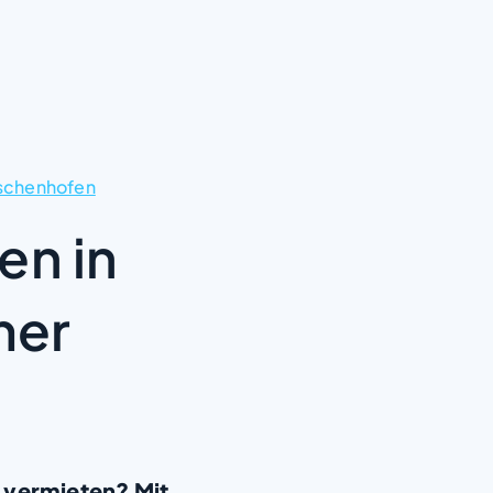
schenhofen
en in
mer
 vermieten? Mit