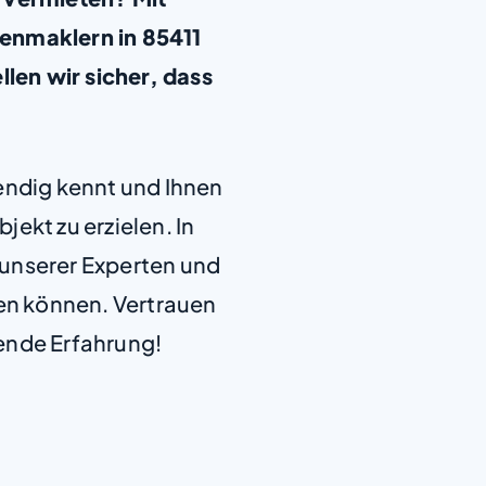
enmaklern in 85411
en wir sicher, dass
.
+
−
endig kennt und Ihnen
jekt zu erzielen. In
e unserer Experten und
len können. Vertrauen
ende Erfahrung!