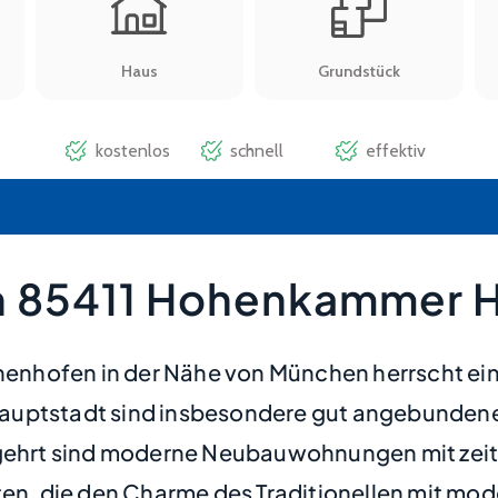
n 85411 Hohenkammer 
nhofen in der Nähe von München herrscht ein 
auptstadt sind insbesondere gut angebundene 
begehrt sind moderne Neubauwohnungen mit ze
uten, die den Charme des Traditionellen mit m