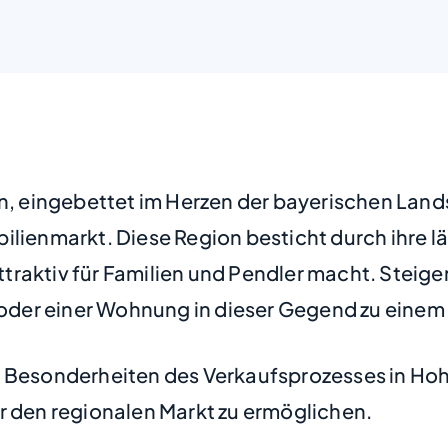
eingebettet im Herzen der bayerischen Landsch
ilienmarkt. Diese Region besticht durch ihre 
traktiv für Familien und Pendler macht. Steig
der einer Wohnung in dieser Gegend zu einem 
nd Besonderheiten des Verkaufsprozesses in 
r den regionalen Markt zu ermöglichen.