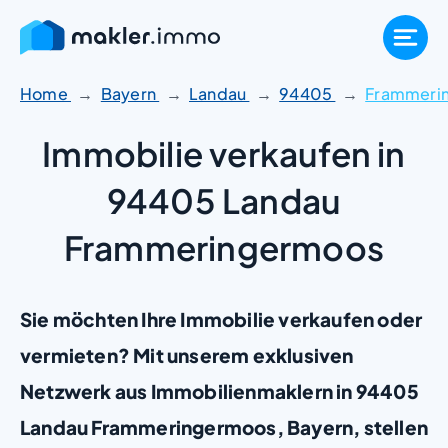
Zum
Inhalt
springen
Home
Bayern
Landau
94405
Frammeri
Immobilie verkaufen in
94405 Landau
Frammeringermoos
Sie möchten Ihre Immobilie verkaufen oder
vermieten? Mit unserem exklusiven
Netzwerk aus Immobilienmaklern in 94405
Landau Frammeringermoos, Bayern, stellen