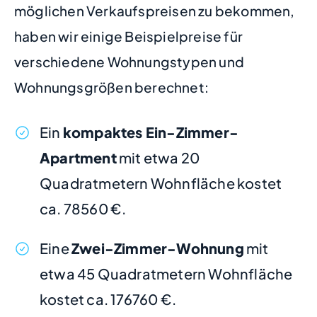
möglichen Verkaufspreisen zu bekommen,
haben wir einige Beispielpreise für
verschiedene Wohnungstypen und
Wohnungsgrößen berechnet:
Ein
kompaktes Ein-Zimmer-
Apartment
mit etwa 20
Quadratmetern Wohnfläche kostet
ca. 78560 €.
Eine
Zwei-Zimmer-Wohnung
mit
etwa 45 Quadratmetern Wohnfläche
kostet ca. 176760 €.