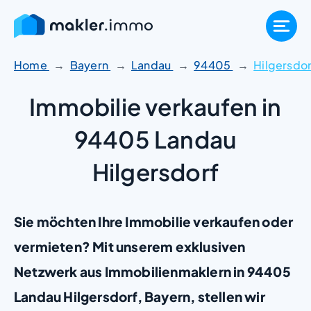
Zum
Inhalt
springen
Home
Bayern
Landau
94405
Hilgersdor
Immobilie verkaufen in
94405 Landau
Hilgersdorf
Sie möchten Ihre Immobilie verkaufen oder
vermieten? Mit unserem exklusiven
Netzwerk aus Immobilienmaklern in 94405
Landau Hilgersdorf, Bayern, stellen wir