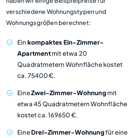
haben wir einige Beispielpreise für
verschiedene Wohnungstypen und
Wohnungsgrößen berechnet:
Ein
kompaktes Ein-Zimmer-
Apartment
mit etwa 20
Quadratmetern Wohnfläche kostet
ca. 75400 €.
Eine
Zwei-Zimmer-Wohnung
mit
etwa 45 Quadratmetern Wohnfläche
kostet ca. 169650 €.
Eine
Drei-Zimmer-Wohnung
für eine